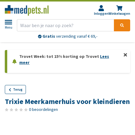
Inloggen
Winkelwagen
Menu
Gratis
verzending vanaf € 69,-
Trovet Week: tot 15% korting op Trovet
Lees
meer
Terug
Trixie Meerkamerhuis voor kleindieren
0 beoordelingen