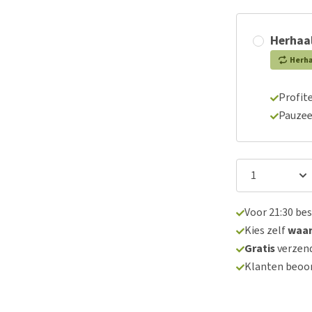
Herhaal
Herh
Profite
Pauzee
Voor 21:30 be
Kies zelf
waa
Gratis
verzend
Klanten beoo