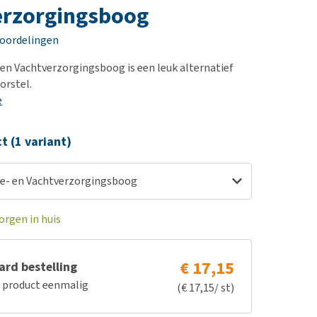
erproblemen
nd te zwaar wordt?
erzorgingsboog
derdom en dementie
lp! Mijn hond plast in
eoordelingen
is. Wat nu?
ergewicht en conditie
kijk alles
 en Vachtverzorgingsboog is een leuk alternatief
ieren, pezen en botten
orstel.
uchtbaarheid
e
kijk alles
ct (1 variant)
ge- en Vachtverzorgingsboog
orgen in huis
€ 17,15
rd bestelling
e product eenmalig
(€ 17,15/ st)