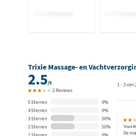
Trixie Massage- en Vachtverzorg
2.5
/5
1
-
2
van
2 Reviews
5 Sterren
0%
4 Sterren
0%
3 Sterren
50%
2 Sterren
50%
Trixie 
De man
1 Sterren
0%