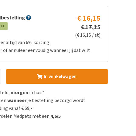
€ 16,15
bestelling
€ 17,15
aal
(€ 16,15 / st)
er altijd van 6% korting
r of annuleer eenvoudig wanneer jij dat wilt
In winkelwagen
steld,
morgen
in huis*
r
en
wanneer
je bestelling bezorgd wordt
ing vanaf € 69,-
rdelen Medpets met een
4,6/5