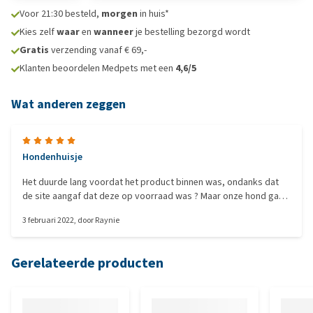
Voor 21:30 besteld,
morgen
in huis*
Kies zelf
waar
en
wanneer
je bestelling bezorgd wordt
Gratis
verzending vanaf € 69,-
Klanten beoordelen Medpets met een
4,6/5
Wat anderen zeggen
Hondenhuisje
Het duurde lang voordat het product binnen was, ondanks dat
de site aangaf dat deze op voorraad was ? Maar onze hond gaat
er nu heel langzaam in. Het is even wennen. Mooi grijs huisje met
3 februari 2022
, door
Raynie
zacht witte vacht. Hopelijk zijn ons hondjes ook tevreden.
Gerelateerde producten