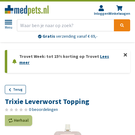
Inloggen
Winkelwagen
Menu
Gratis
verzending vanaf € 69,-
Trovet Week: tot 15% korting op Trovet
Lees
meer
Terug
Trixie Leverworst Topping
0 beoordelingen
Herhaal