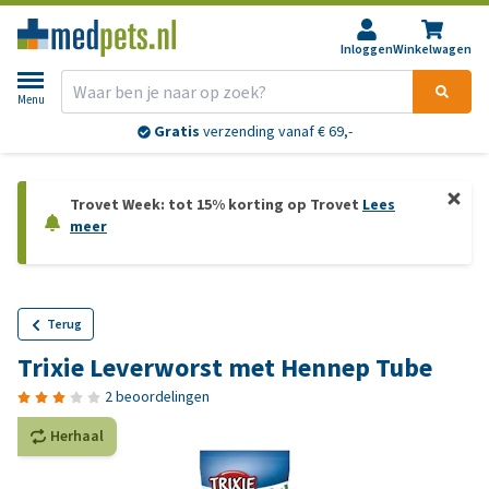
Inloggen
Winkelwagen
Menu
Gratis
verzending vanaf € 69,-
Trovet Week: tot 15% korting op Trovet
Lees
meer
Terug
Trixie Leverworst met Hennep Tube
2 beoordelingen
Herhaal