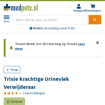
Inloggen
Winkelwagen
Menu
Gratis
verzending vanaf € 69,-
Trovet Week: tot 15% korting op Trovet
Lees
meer
Terug
Trixie Krachtige Urinevlek
Verwijderaar
1 beoordelingen
Herhaal