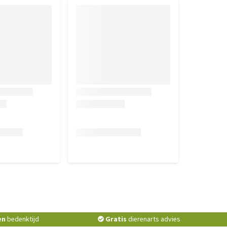
en
bedenktijd
Gratis
dierenarts advies