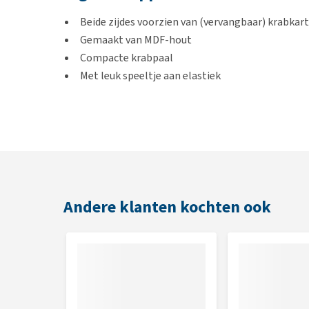
Beide zijdes voorzien van (vervangbaar) krabkar
Gemaakt van MDF-hout
Compacte krabpaal
Met leuk speeltje aan elastiek
Afmeting
Grondvlak:
30 x 30 cm
Hoogte:
62 cm
Andere klanten kochten ook