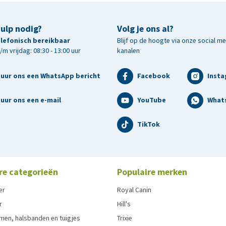
hulp nodig?
Volg je ons al?
telefonisch bereikbaar
Blijf op de hoogte via onze social m
m vrijdag: 08:30 - 13:00 uur
kanalen
tuur ons een WhatsApp bericht
Facebook
Inst
uur ons een e-mail
YouTube
What
TikTok
re categorieën
Populaire merken
er
Royal Canin
r
Hill's
men, halsbanden en tuigjes
Trixie