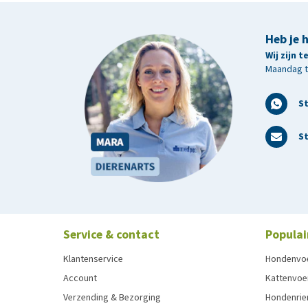
Heb je 
Wij zijn 
Maandag t/
S
St
Service & contact
Populai
Klantenservice
Hondenvo
Account
Kattenvoe
Verzending & Bezorging
Hondenrie