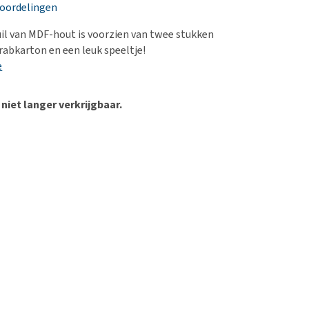
erproblemen
nd te zwaar wordt?
eoordelingen
derdom en dementie
lp! Mijn hond plast in
uil van MDF-hout is voorzien van twee stukken
is. Wat nu?
ergewicht en conditie
rabkarton en een leuk speeltje!
kijk alles
e
ieren, pezen en botten
uchtbaarheid
 niet langer verkrijgbaar.
kijk alles