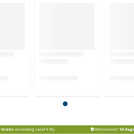
Gratis
verzending vanaf € 69,-
Retourneren?
30 dag