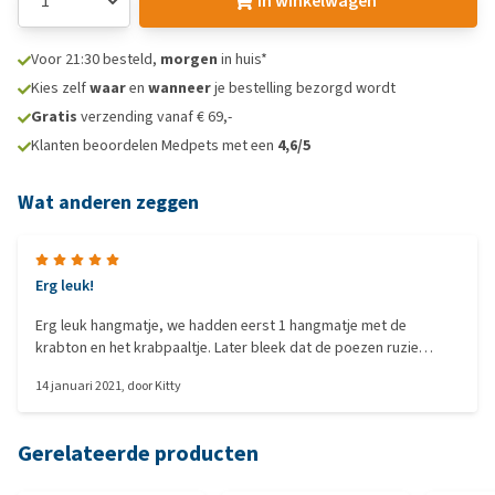
In winkelwagen
Voor 21:30 besteld,
morgen
in huis*
Kies zelf
waar
en
wanneer
je bestelling bezorgd wordt
Gratis
verzending vanaf € 69,-
Klanten beoordelen Medpets met een
4,6/5
Wat anderen zeggen
Erg leuk!
Erg leuk hangmatje, we hadden eerst 1 hangmatje met de
krabton en het krabpaaltje. Later bleek dat de poezen ruzie
maakten over wie er in het hangmatje mocht dus er maar een 2e
14 januari 2021
, door
Kitty
bij gekocht! Nu liggen ze dagelijks beiden lekker in hun eigen
hangmatje.
Gerelateerde producten