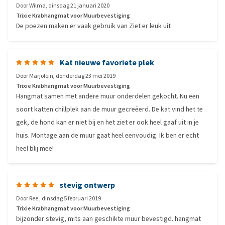
Door
Wilma
,
dinsdag 21 januari 2020
Trixie Krabhangmat voor Muurbevestiging
De poezen maken er vaak gebruik van Ziet er leuk uit
Kat nieuwe favoriete plek
Door
Marjolein
,
donderdag 23 mei 2019
Trixie Krabhangmat voor Muurbevestiging
Hangmat samen met andere muur onderdelen gekocht. Nu een
soort katten chillplek aan de muur gecreëerd. De kat vind het te
gek, de hond kan er niet bij en het ziet er ook heel gaaf uit in je
huis. Montage aan de muur gaat heel eenvoudig. Ik ben er echt
heel blij mee!
stevig ontwerp
Door
Ree
,
dinsdag 5 februari 2019
Trixie Krabhangmat voor Muurbevestiging
bijzonder stevig, mits aan geschikte muur bevestigd. hangmat