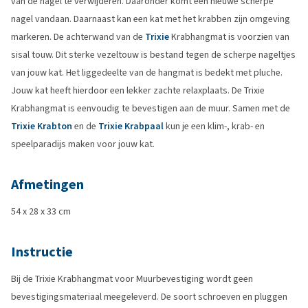
van de nagel te verwijderen. Daaronder komt een nieuwe scherpe
nagel vandaan. Daarnaast kan een kat met het krabben zijn omgeving
markeren. De achterwand van de
Trixie
Krabhangmat is voorzien van
sisal touw. Dit sterke vezeltouw is bestand tegen de scherpe nageltjes
van jouw kat. Het liggedeelte van de hangmat is bedekt met pluche.
Jouw kat heeft hierdoor een lekker zachte relaxplaats. De Trixie
Krabhangmat is eenvoudig te bevestigen aan de muur. Samen met de
Trixie Krabton
en de
Trixie Krabpaal
kun je een klim-, krab- en
speelparadijs maken voor jouw kat.
Afmetingen
54 x 28 x 33 cm
Instructie
Bij de Trixie Krabhangmat voor Muurbevestiging wordt geen
bevestigingsmateriaal meegeleverd. De soort schroeven en pluggen