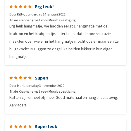
Erg leuk!
Door
Kitty
,
donderdag 14 januari 2021
Trixie Krabhangmat voor Muurbevestiging
Erg leuk hangmatje, we hadden eerst 1 hangmatje met de
krabton en het krabpaaltje. Later bleek dat de poezen ruzie
maakten over wie er in het hangmatje mocht dus er maar een 2e
bij gekocht! Nu liggen ze dagelijks beiden lekker in hun eigen
hangmatje.
Super!
Door
Marit
,
dinsdag 3 november 2020
Trixie Krabhangmat voor Muurbevestiging
Katten zijn er heel blij mee. Goed materiaal en hangt heel stevig.
Aanrader!
Super leuk