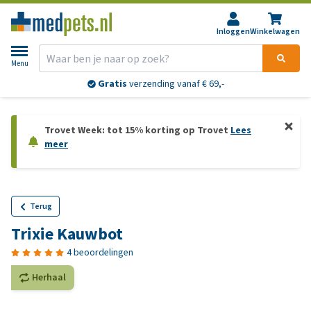
Inloggen
Winkelwagen
Menu
Gratis
verzending vanaf € 69,-
Trovet Week: tot 15% korting op Trovet
Lees
meer
Terug
Trixie Kauwbot
4 beoordelingen
Herhaal