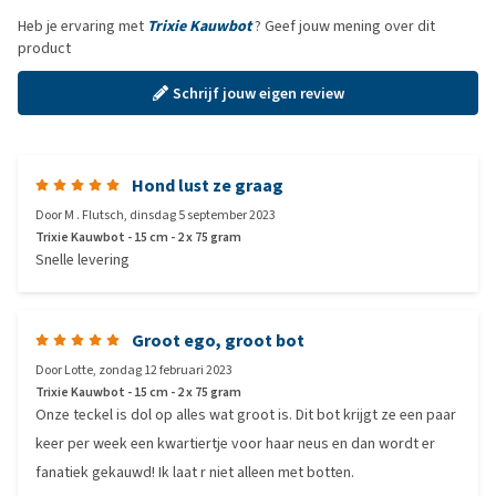
Heb je ervaring met
Trixie Kauwbot
? Geef jouw mening over dit
product
Schrijf jouw eigen review
Hond lust ze graag
Door
M . Flutsch
,
dinsdag 5 september 2023
Trixie Kauwbot - 15 cm - 2 x 75 gram
Snelle levering
Groot ego, groot bot
Door
Lotte
,
zondag 12 februari 2023
Trixie Kauwbot - 15 cm - 2 x 75 gram
Onze teckel is dol op alles wat groot is. Dit bot krijgt ze een paar
keer per week een kwartiertje voor haar neus en dan wordt er
fanatiek gekauwd! Ik laat r niet alleen met botten.