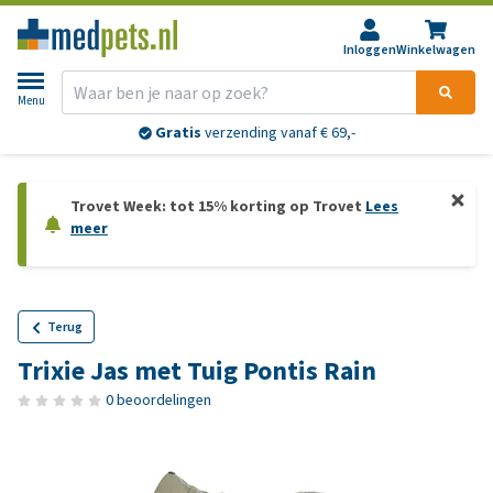
Inloggen
Winkelwagen
Menu
Gratis
verzending vanaf € 69,-
Trovet Week: tot 15% korting op Trovet
Lees
meer
Terug
Trixie Jas met Tuig Pontis Rain
0 beoordelingen