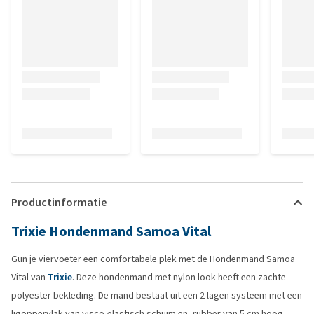
Productinformatie
Trixie Hondenmand Samoa Vital
Gun je viervoeter een comfortabele plek met de Hondenmand Samoa
Vital van
Trixie
. Deze hondenmand met nylon look heeft een zachte
polyester bekleding. De mand bestaat uit een 2 lagen systeem met een
ligoppervlak van visco-elastisch schuim en -rubber van 5 cm hoog.