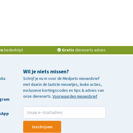
en
bedenktijd
Gratis
dierenarts advies
Wil je niets missen?
edia
Schrijf je nu in voor de Medpets nieuwsbrief
met daarin de laatste nieuwtjes, leuke acties,
exclusieve kortingscodes en tips & advies van
onze dierenarts.
Voorwaarden nieuwsbrief
agram
sApp
Inschrijven