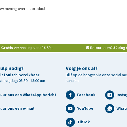
uw mening over dit product
Gratis
verzending vanaf € 69,-
Retourneren?
30 dag
hulp nodig?
Volg je ons al?
telefonisch bereikbaar
Blijf op de hoogte via onze social m
m vrijdag: 08:30 - 13:00 uur
kanalen
tuur ons een WhatsApp bericht
Facebook
Inst
uur ons een e-mail
YouTube
What
TikTok