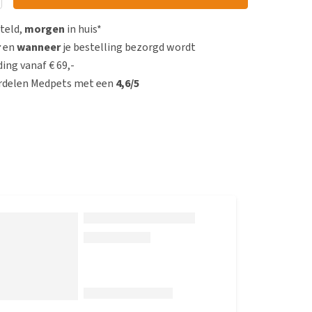
steld,
morgen
in huis*
r
en
wanneer
je bestelling bezorgd wordt
ing vanaf € 69,-
rdelen Medpets met een
4,6/5