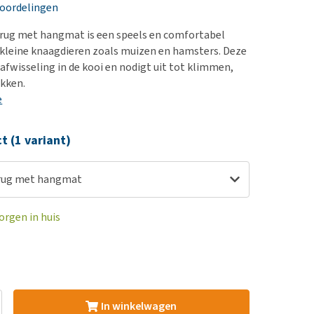
erproblemen
nd te zwaar wordt?
eoordelingen
derdom en dementie
lp! Mijn hond plast in
brug met hangmat is een speels en comfortabel
is. Wat nu?
ergewicht en conditie
 kleine knaagdieren zoals muizen en hamsters. Deze
kijk alles
afwisseling in de kooi en nodigt uit tot klimmen,
ieren, pezen en botten
ekken.
uchtbaarheid
e
kijk alles
ct (1 variant)
brug met hangmat
orgen in huis
In winkelwagen