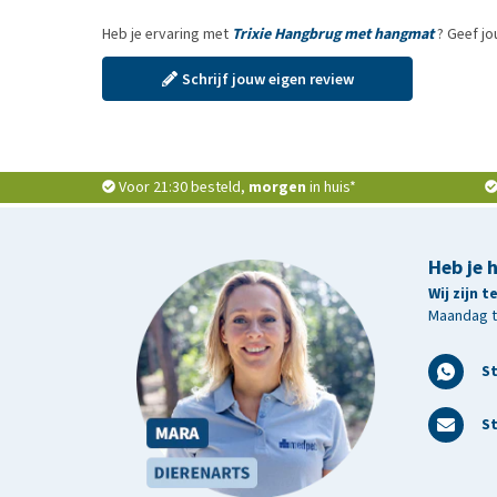
Heb je ervaring met
Trixie Hangbrug met hangmat
? Geef jo
Schrijf jouw eigen review
Voor 21:30 besteld,
morgen
in huis*
Heb je 
Wij zijn 
Maandag t/
S
St