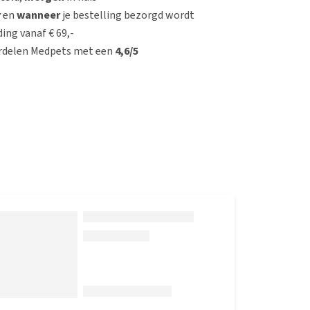
r
en
wanneer
je bestelling bezorgd wordt
ing vanaf € 69,-
rdelen Medpets met een
4,6/5