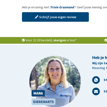
Heb je ervaring met
Trixie Grasmand
? Geef jouw mening ove
Schrijf jouw eigen review
Voor 21:30 besteld,
morgen
in huis*
Heb je 
Wij zijn 
Maandag t/
S
St