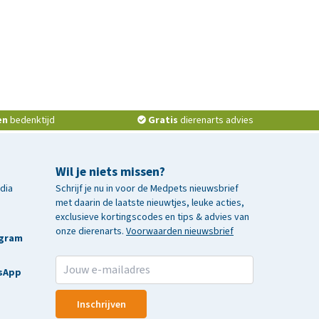
en
bedenktijd
Gratis
dierenarts advies
Wil je niets missen?
edia
Schrijf je nu in voor de Medpets nieuwsbrief
met daarin de laatste nieuwtjes, leuke acties,
exclusieve kortingscodes en tips & advies van
onze dierenarts.
Voorwaarden nieuwsbrief
agram
sApp
Inschrijven