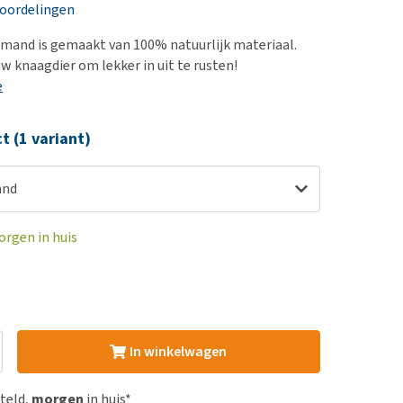
erproblemen
nd te zwaar wordt?
eoordelingen
derdom en dementie
lp! Mijn hond plast in
smand is gemaakt van 100% natuurlijk materiaal.
is. Wat nu?
ergewicht en conditie
w knaagdier om lekker in uit te rusten!
kijk alles
e
ieren, pezen en botten
uchtbaarheid
ct (1 variant)
kijk alles
and
orgen in huis
In winkelwagen
steld,
morgen
in huis*