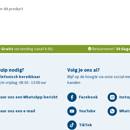
r dit product
Gratis
verzending vanaf € 69,-
Retourneren?
30 dag
hulp nodig?
Volg je ons al?
telefonisch bereikbaar
Blijf op de hoogte via onze social m
m vrijdag: 08:30 - 13:00 uur
kanalen
tuur ons een WhatsApp bericht
Facebook
Inst
uur ons een e-mail
YouTube
What
TikTok