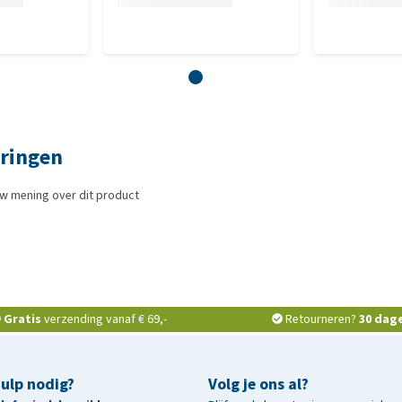
aringen
w mening over dit product
Gratis
verzending vanaf € 69,-
Retourneren?
30 dag
hulp nodig?
Volg je ons al?