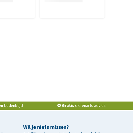
en
bedenktijd
Gratis
dierenarts advies
Wil je niets missen?