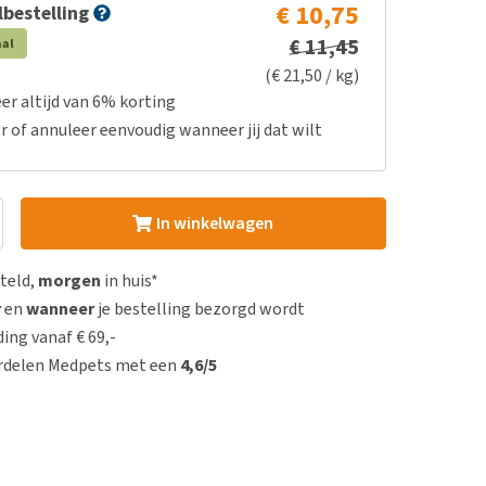
€ 10,75
bestelling
€ 11,45
aal
(€ 21,50 / kg)
er altijd van 6% korting
r of annuleer eenvoudig wanneer jij dat wilt
In winkelwagen
steld,
morgen
in huis*
r
en
wanneer
je bestelling bezorgd wordt
ing vanaf € 69,-
rdelen Medpets met een
4,6/5