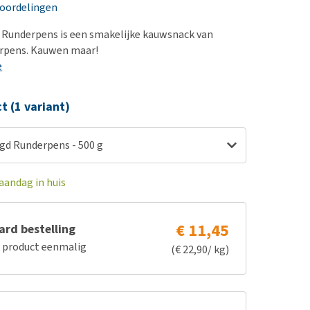
erproblemen
nd te zwaar wordt?
eoordelingen
derdom en dementie
lp! Mijn hond plast in
 Runderpens is een smakelijke kauwsnack van
is. Wat nu?
ergewicht en conditie
rpens. Kauwen maar!
kijk alles
e
ieren, pezen en botten
uchtbaarheid
ct (1 variant)
kijk alles
ogd Runderpens - 500 g
aandag in huis
€ 11,45
rd bestelling
e product eenmalig
(€ 22,90/ kg)