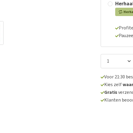
Herhaal
Herh
Profite
Pauzee
Voor 21:30 be
Kies zelf
waa
Gratis
verzend
Klanten beoo