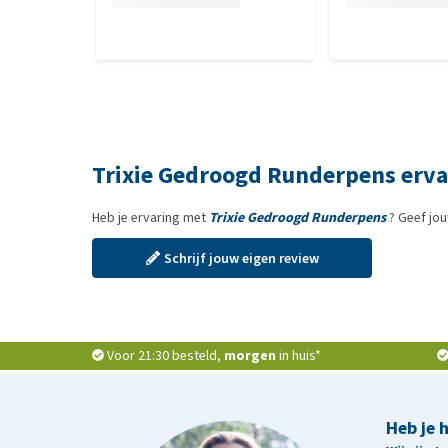
Trixie Gedroogd Runderpens erv
Heb je ervaring met
Trixie Gedroogd Runderpens
? Geef jou
Schrijf jouw eigen review
Voor 21:30 besteld,
morgen
in huis*
Heb je 