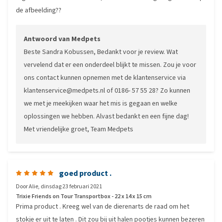
de afbeelding??
Antwoord van Medpets
Beste Sandra Kobussen, Bedankt voor je review. Wat
vervelend dat er een onderdeel blijkt te missen. Zou je voor
ons contact kunnen opnemen met de klantenservice via
klantenservice@medpets.nl of 0186- 57 55 28? Zo kunnen
we met je meekijken waar het mis is gegaan en welke
oplossingen we hebben. Alvast bedankt en een fijne dag!
Met vriendelijke groet, Team Medpets
goed product .
Door
Alie
,
dinsdag 23 februari 2021
Trixie Friends on Tour Transportbox - 22 x 14 x 15 cm
Prima product . Kreeg wel van de dierenarts de raad om het
stokje er uit te laten . Dit zou bij uit halen pootjes kunnen bezeren