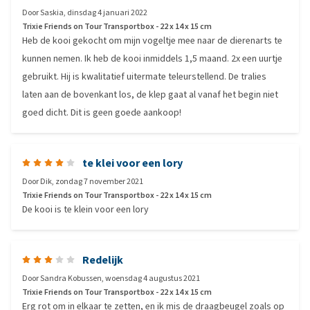
Door
Saskia
,
dinsdag 4 januari 2022
Trixie Friends on Tour Transportbox - 22 x 14 x 15 cm
Heb de kooi gekocht om mijn vogeltje mee naar de dierenarts te
kunnen nemen. Ik heb de kooi inmiddels 1,5 maand. 2x een uurtje
gebruikt. Hij is kwalitatief uitermate teleurstellend. De tralies
laten aan de bovenkant los, de klep gaat al vanaf het begin niet
goed dicht. Dit is geen goede aankoop!
te klei voor een lory
Door
Dik
,
zondag 7 november 2021
Trixie Friends on Tour Transportbox - 22 x 14 x 15 cm
De kooi is te klein voor een lory
Redelijk
Door
Sandra Kobussen
,
woensdag 4 augustus 2021
Trixie Friends on Tour Transportbox - 22 x 14 x 15 cm
Erg rot om in elkaar te zetten, en ik mis de draagbeugel zoals op