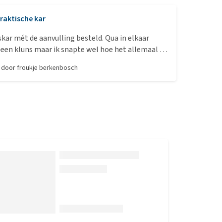
raktische kar
tskar mét de aanvulling besteld. Qua in elkaar
 een kluns maar ik snapte wel hoe het allemaal in
 Waar ik niet zo over te spreken was, was dat het
, door
froukje berkenbosch
k was om de stang van de wandelwagen (dus van
rak tegen het metaal van de kar aan te krijgen. De
amelijk tussen. Nu is er een uitsparing gemaakt in
al voor dat doel, maar dat is never nooit niet wijd
ar ruimte mee te krijgen voor de stang. Met wat
en we de stang wel goed kunnen bevestigen, dus
eindelijk wel maar ik had het handiger gevonden
an de kar hier beter op ontworpen was. Verder
oor!