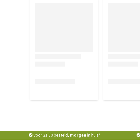
belastbare gewicht en de afmetingen van de versch
maten exclusief de stang van de kar.
Trixie Fietskar voor
Honden
Belastbaar
B
Maat
gewicht
(
S
15 kg
5
Voor 21:30 besteld,
morgen
in huis*