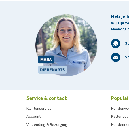
Heb je 
Wij zijn 
Maandag t/
S
St
Service & contact
Populai
Klantenservice
Hondenvo
Account
Kattenvoe
Verzending & Bezorging
Hondenrie