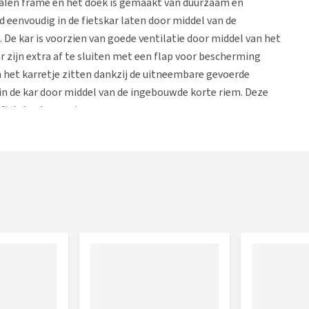
talen frame en het doek is gemaakt van duurzaam en
d eenvoudig in de fietskar laten door middel van de
 De kar is voorzien van goede ventilatie door middel van het
r zijn extra af te sluiten met een flap voor bescherming
 het karretje zitten dankzij de uitneembare gevoerde
n de kar door middel van de ingebouwde korte riem. Deze
ietskar kan springen.
gen
e bouwen tot hondenwandelwagen door middel van de apart
in de hand liggende duwstang, zwenkwiel voor aan de
eegeleverd zodat je de kar gemakkelijk om kunt bouwen.
 wendbaar.
doek