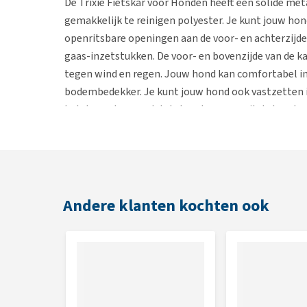
De Trixie Fietskar voor Honden heeft een solide me
gemakkelijk te reinigen polyester. Je kunt jouw hon
openritsbare openingen aan de voor- en achterzijde.
gaas-inzetstukken. De voor- en bovenzijde van de ka
tegen wind en regen. Jouw hond kan comfortabel in
bodembedekker. Je kunt jouw hond ook vastzetten i
helpt voorkomen dat de hond zomaar uit de hondenf
Ombouwen tot hondenwandelwa
De Trixie Fietskar voor Honden is eenvoudig om t
verkrijgbare ombouwset. Deze bestaat uit een fijn 
Andere klanten kochten ook
voorzijde en een handrem. Er worden instructies m
Dankzij het zwenkwiel is de wandelwagen erg goed
Eigenschappen
Solide metalen frame met duurzaam polyester 