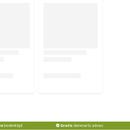
en
bedenktijd
Gratis
dierenarts advies