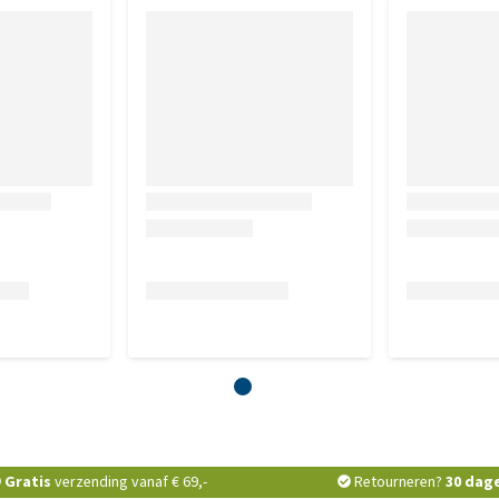
illende maten in acht te namen. De buitenmaten zijn de
uitenmaat
Binnenmaat
Gewicht van de
BxHxL)
(BxHxL)
kar
3 x 60 x 60 cm
36 x 34 x 57 cm
9.5 kg
Gratis
verzending vanaf € 69,-
Retourneren?
30 dag