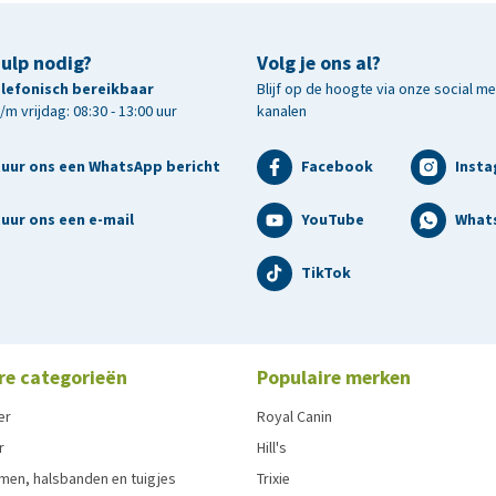
hulp nodig?
Volg je ons al?
telefonisch bereikbaar
Blijf op de hoogte via onze social m
m vrijdag: 08:30 - 13:00 uur
kanalen
tuur ons een WhatsApp bericht
Facebook
Inst
uur ons een e-mail
YouTube
What
TikTok
re categorieën
Populaire merken
er
Royal Canin
r
Hill's
men, halsbanden en tuigjes
Trixie