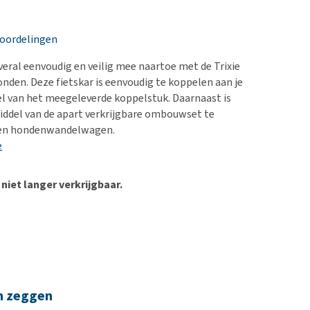
erproblemen
nd te zwaar wordt?
derdom en dementie
lp! Mijn hond plast in
eoordelingen
is. Wat nu?
ergewicht en conditie
kijk alles
eral eenvoudig en veilig mee naartoe met de Trixie
ieren, pezen en botten
onden. Deze fietskar is eenvoudig te koppelen aan je
uchtbaarheid
el van het meegeleverde koppelstuk. Daarnaast is
iddel van de apart verkrijgbare ombouwset te
kijk alles
een hondenwandelwagen.
e
 niet langer verkrijgbaar.
n zeggen