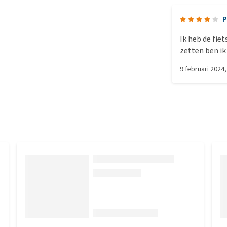
P
Ik heb de fie
zetten ben ik
elkaar moest.
9 februari 2024
niet mogelij
de add-on) st
stof zit er n
de stof specia
genoeg om da
gepruts hebb
het lukte uit
dat de stof v
prima geval h