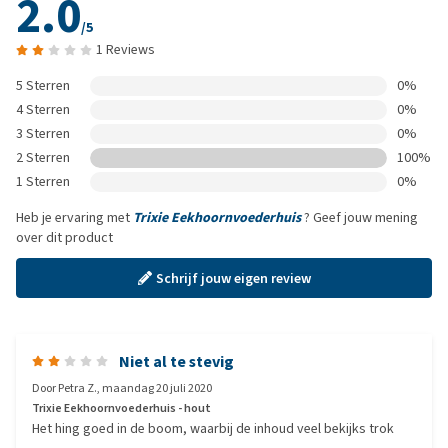
2.0
/5
1 Reviews
5 Sterren
0%
4 Sterren
0%
3 Sterren
0%
2 Sterren
100%
1 Sterren
0%
Heb je ervaring met
Trixie Eekhoornvoederhuis
? Geef jouw mening
over dit product
Schrijf jouw eigen review
Niet al te stevig
Door
Petra Z.
,
maandag 20 juli 2020
Trixie Eekhoornvoederhuis - hout
Het hing goed in de boom, waarbij de inhoud veel bekijks trok