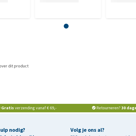
over dit product
Gratis
verzending vanaf € 69,-
Retourneren?
30 dag
hulp nodig?
Volg je ons al?