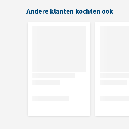
Analytische bestanddelen
Andere klanten kochten ook
Vetgehalte 9%, vochtgehalte 23%, eiwit 31%, ruwe 