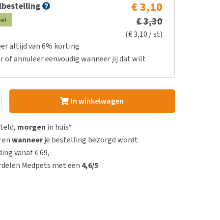
€ 3,10
bestelling
€ 3,30
aal
(€ 3,10 / st)
er altijd van 6% korting
r of annuleer eenvoudig wanneer jij dat wilt
In winkelwagen
steld,
morgen
in huis*
r
en
wanneer
je bestelling bezorgd wordt
ing vanaf € 69,-
rdelen Medpets met een
4,6/5