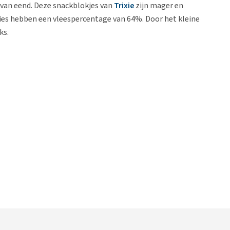
 van eend. Deze snackblokjes van
Trixie
zijn mager en
ies hebben een vleespercentage van 64%. Door het kleine
ks.
oja eiwit, pinda proteïne, erwten proteïne, mineralen