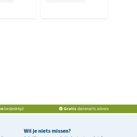
en
bedenktijd
Gratis
dierenarts advies
Wil je niets missen?