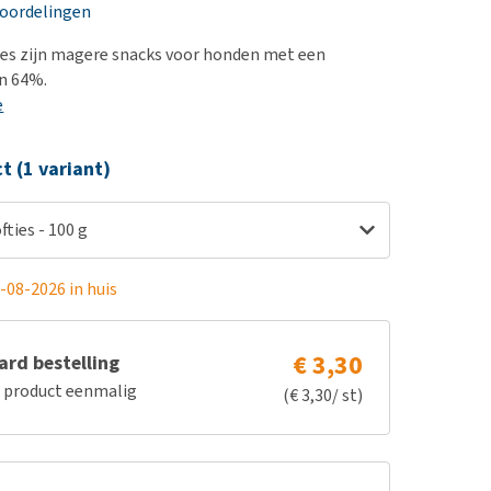
erproblemen
nd te zwaar wordt?
eoordelingen
derdom en dementie
lp! Mijn hond plast in
ties zijn magere snacks voor honden met een
is. Wat nu?
ergewicht en conditie
n 64%.
kijk alles
e
ieren, pezen en botten
uchtbaarheid
ct (1 variant)
kijk alles
fties - 100 g
-08-2026 in huis
€ 3,30
rd bestelling
e product eenmalig
(€ 3,30/ st)