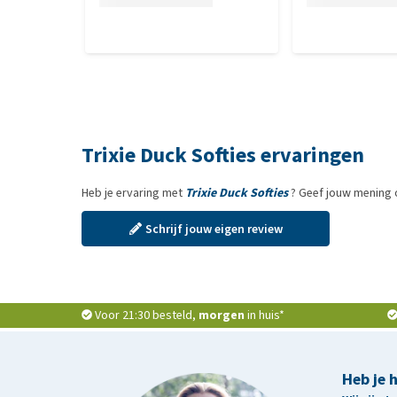
Trixie Duck Softies ervaringen
Heb je ervaring met
Trixie Duck Softies
? Geef jouw mening 
Schrijf jouw eigen review
Voor 21:30 besteld,
morgen
in huis*
Heb je 