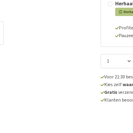
Herhaal
Herh
Profite
Pauzee
Voor 21:30 be
Kies zelf
waa
Gratis
verzend
Klanten beoo