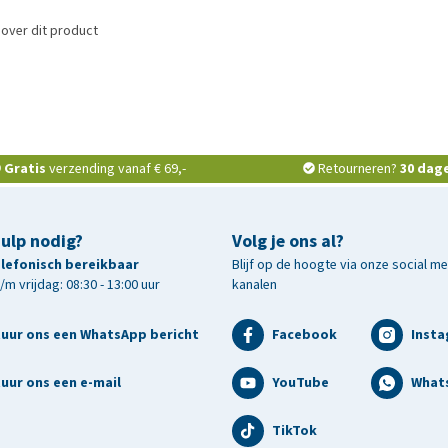
over dit product
Gratis
verzending vanaf € 69,-
Retourneren?
30 dag
hulp nodig?
Volg je ons al?
telefonisch bereikbaar
Blijf op de hoogte via onze social m
m vrijdag: 08:30 - 13:00 uur
kanalen
tuur ons een WhatsApp bericht
Facebook
Inst
uur ons een e-mail
YouTube
What
TikTok