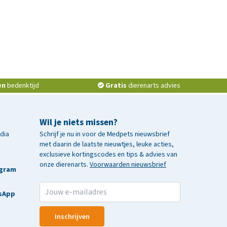
en
bedenktijd
Gratis
dierenarts advies
Wil je niets missen?
edia
Schrijf je nu in voor de Medpets nieuwsbrief
met daarin de laatste nieuwtjes, leuke acties,
exclusieve kortingscodes en tips & advies van
onze dierenarts.
Voorwaarden nieuwsbrief
agram
sApp
Inschrijven