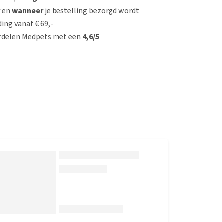
r
en
wanneer
je bestelling bezorgd wordt
ing vanaf € 69,-
rdelen Medpets met een
4,6/5