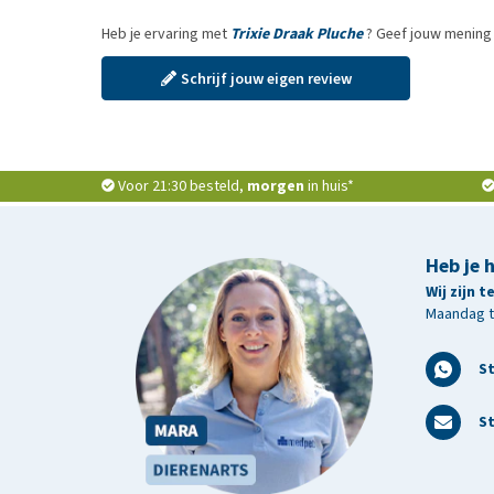
Heb je ervaring met
Trixie Draak Pluche
? Geef jouw mening 
Schrijf jouw eigen review
Voor 21:30 besteld,
morgen
in huis*
Heb je 
Wij zijn 
Maandag t/
S
St