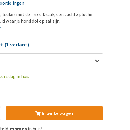
erproblemen
nd te zwaar wordt?
eoordelingen
derdom en dementie
lp! Mijn hond plast in
 leuker met de Trixie Draak, een zachte pluche
is. Wat nu?
ergewicht en conditie
id waar je hond dol op zal zijn.
kijk alles
e
ieren, pezen en botten
uchtbaarheid
ct (1 variant)
kijk alles
oensdag in huis
In winkelwagen
steld,
morgen
in huis*