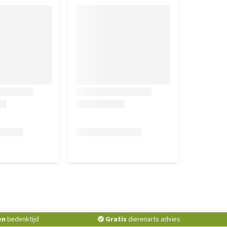
en
bedenktijd
Gratis
dierenarts advies