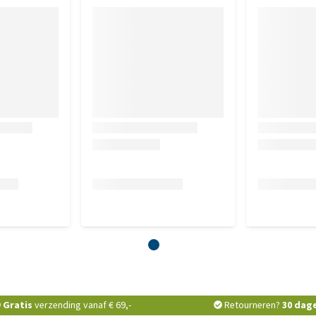
Gratis
verzending vanaf € 69,-
Retourneren?
30 dag