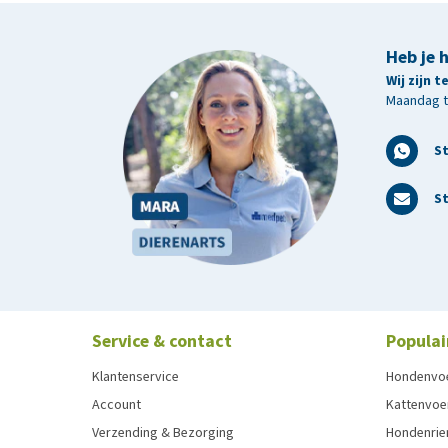
Heb je 
Wij zijn 
Maandag t/
S
St
Service & contact
Populai
Klantenservice
Hondenvo
Account
Kattenvoe
Verzending & Bezorging
Hondenrie