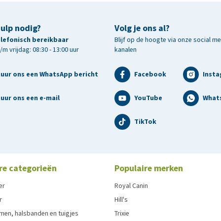
hulp nodig?
Volg je ons al?
telefonisch bereikbaar
Blijf op de hoogte via onze social m
m vrijdag: 08:30 - 13:00 uur
kanalen
tuur ons een WhatsApp bericht
Facebook
Inst
uur ons een e-mail
YouTube
What
TikTok
re categorieën
Populaire merken
er
Royal Canin
r
Hill's
men, halsbanden en tuigjes
Trixie