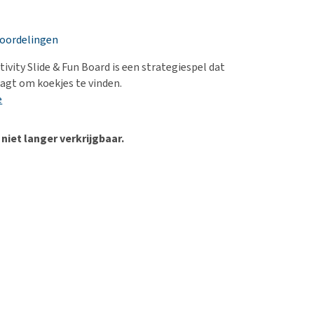
erproblemen
nd te zwaar wordt?
derdom en dementie
lp! Mijn hond plast in
eoordelingen
is. Wat nu?
ergewicht en conditie
kijk alles
tivity Slide & Fun Board is een strategiespel dat
ieren, pezen en botten
agt om koekjes te vinden.
uchtbaarheid
e
kijk alles
 niet langer verkrijgbaar.