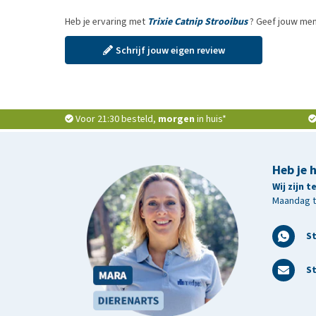
Heb je ervaring met
Trixie Catnip Strooibus
? Geef jouw men
Schrijf jouw eigen review
Voor 21:30 besteld,
morgen
in huis*
Heb je 
Wij zijn 
Maandag t/
S
St