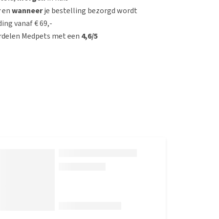
r
en
wanneer
je bestelling bezorgd wordt
ing vanaf € 69,-
rdelen Medpets met een
4,6/5