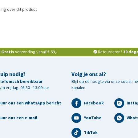
ing over dit product
Gratis
verzending vanaf € 69,-
Retourneren?
30 dag
hulp nodig?
Volg je ons al?
telefonisch bereikbaar
Blijf op de hoogte via onze social m
m vrijdag: 08:30 - 13:00 uur
kanalen
tuur ons een WhatsApp bericht
Facebook
Inst
uur ons een e-mail
YouTube
What
TikTok