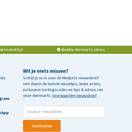
en
bedenktijd
Gratis
dierenarts advies
Wil je niets missen?
edia
Schrijf je nu in voor de Medpets nieuwsbrief
met daarin de laatste nieuwtjes, leuke acties,
exclusieve kortingscodes en tips & advies van
onze dierenarts.
Voorwaarden nieuwsbrief
agram
sApp
Inschrijven