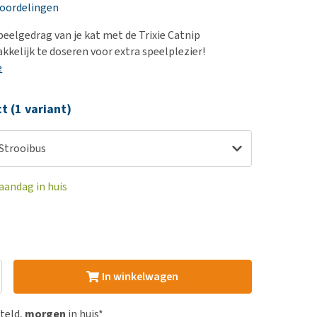
erproblemen
nd te zwaar wordt?
eoordelingen
derdom en dementie
lp! Mijn hond plast in
peelgedrag van je kat met de Trixie Catnip
is. Wat nu?
ergewicht en conditie
kkelijk te doseren voor extra speelplezier!
kijk alles
e
ieren, pezen en botten
uchtbaarheid
ct (1 variant)
kijk alles
 Strooibus
aandag in huis
In winkelwagen
steld,
morgen
in huis*