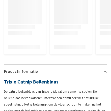
Productinformatie
Trixie Catnip Bellenblaas
De catnip bellenblaas van Trixie is ideaal om samen te spelen. De
bellenblaas bevat kattenmuntextract en stimuleert het natuurlijke
speelinstinct. Het is belangrijk om de vloer schoon te maken na het
spelen met de bellenblaas om gewenning te voorkomen. Het inslikken