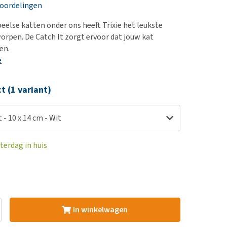
erproblemen
nd te zwaar wordt?
eoordelingen
derdom en dementie
lp! Mijn hond plast in
peelse katten onder ons heeft Trixie het leukste
is. Wat nu?
ergewicht en conditie
rpen. De Catch It zorgt ervoor dat jouw kat
kijk alles
len.
ieren, pezen en botten
e
uchtbaarheid
kijk alles
ct (1 variant)
t - 10 x 14 cm - Wit
terdag in huis
In winkelwagen