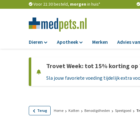
Voor 21:30 besteld,
morgen
in huis*
Dieren
Apotheek
Merken
Advies van
Voer
Apotheek
Trovet Week: tot 15% korting op
Hondenbrokken
Vlooien en teken
Sla jouw favoriete voeding tijdelijk extra voo
Natvoer
Ontworming
Dieetvoer
Medicijnen en
supplementen
Standaardvoer
Probiotica en we
Graanvrij honden
Terug
Home
Katten
Benodigdheden
Speelgoed
Tr
Vitamines en min
Puppyvoer en sna
Medische benodi
Glutenvrij honden