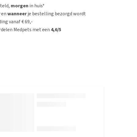
steld,
morgen
in huis*
r
en
wanneer
je bestelling bezorgd wordt
ing vanaf € 69,-
rdelen Medpets met een
4,6/5