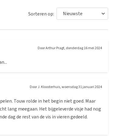
Sorteren op:
Door
Arthur Pragt
,
donderdag 16 mei 2024
n...
Door
J. Kloosterhuis
,
woensdag 31 januari 2024
spelen. Touw rolde in het begin niet goed. Maar
echt lang meegaan. Het bijgeleverde visje had nog
de dag de rest van de vis in vieren gedeeld.