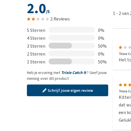
2.0
/5
1
-
2
van
2 Reviews
5 Sterren
0%
4 Sterren
0%
3 Sterren
50%
2 Sterren
0%
Trixie C
Het to
1 Sterren
50%
Heb je ervaring met
Trixie Catch It
? Geef jouw
mening over dit product
Schrijf jouw eigen review
Trixie C
Kitten
dat wa
een ko
Gelukk