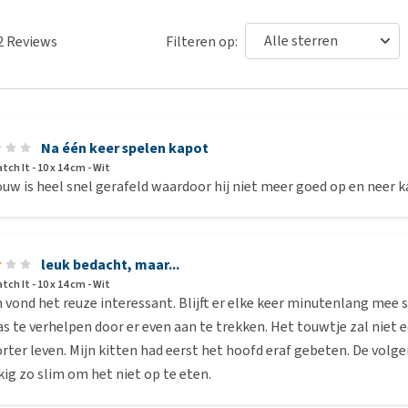
2
Reviews
Filteren op:
Na één keer spelen kapot
atch It - 10 x 14 cm - Wit
uw is heel snel gerafeld waardoor hij niet meer goed op en neer ka
leuk bedacht, maar...
atch It - 10 x 14 cm - Wit
 vond het reuze interessant. Blijft er elke keer minutenlang mee 
s te verhelpen door er even aan te trekken. Het touwtje zal niet 
rter leven. Mijn kitten had eerst het hoofd eraf gebeten. De volgen
ig zo slim om het niet op te eten.