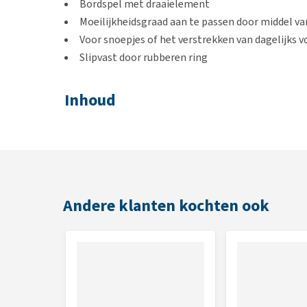
Bordspel met draaielement
Moeilijkheidsgraad aan te passen door middel v
Voor snoepjes of het verstrekken van dagelijks v
Slipvast door rubberen ring
Inhoud
Trixie Cat Activity Roller Bowl
Handleiding
Kleur
Andere klanten kochten ook
Wit/roze
Afmetingen
ø 28 cm