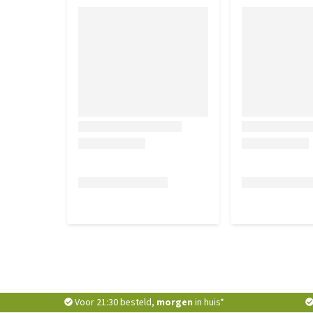
Voor 21:30 besteld,
morgen
in huis*