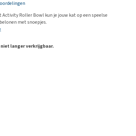
erproblemen
nd te zwaar wordt?
eoordelingen
derdom en dementie
lp! Mijn hond plast in
t Activity Roller Bowl kun je jouw kat op een speelse
is. Wat nu?
ergewicht en conditie
 belonen met snoepjes.
kijk alles
e
ieren, pezen en botten
uchtbaarheid
 niet langer verkrijgbaar.
kijk alles