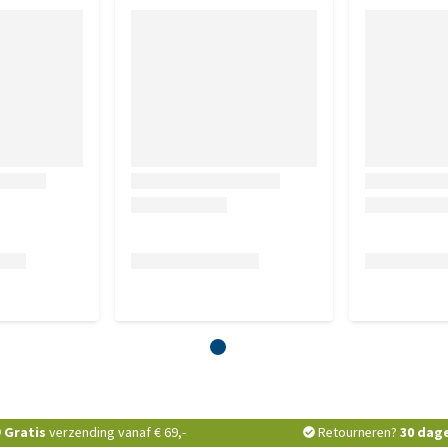
Gratis
verzending vanaf € 69,-
Retourneren?
30 dag