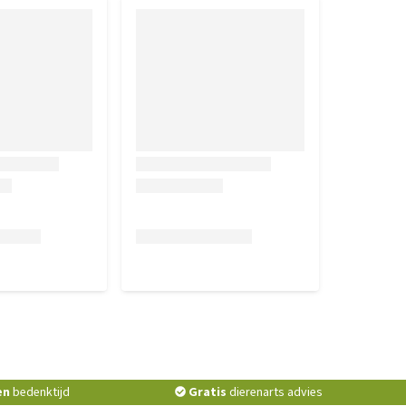
en
bedenktijd
Gratis
dierenarts advies