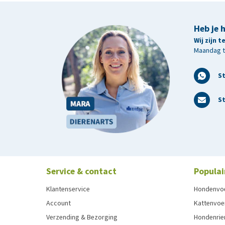
Heb je 
Wij zijn 
Maandag t/
S
St
Service & contact
Populai
Klantenservice
Hondenvo
Account
Kattenvoe
Verzending & Bezorging
Hondenrie