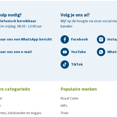
hulp nodig?
Volg je ons al?
telefonisch bereikbaar
Blijf op de hoogte via onze social m
m vrijdag: 08:30 - 13:00 uur
kanalen
tuur ons een WhatsApp bericht
Facebook
Inst
uur ons een e-mail
YouTube
What
TikTok
re categorieën
Populaire merken
er
Royal Canin
r
Hill's
men, halsbanden en tuigjes
Trixie