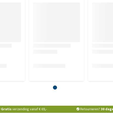
Gratis
verzending vanaf € 69,-
Retourneren?
30 dag