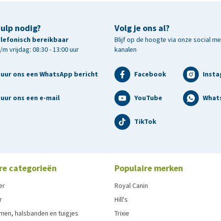
hulp nodig?
Volg je ons al?
telefonisch bereikbaar
Blijf op de hoogte via onze social m
m vrijdag: 08:30 - 13:00 uur
kanalen
tuur ons een WhatsApp bericht
Facebook
Inst
uur ons een e-mail
YouTube
What
TikTok
re categorieën
Populaire merken
er
Royal Canin
r
Hill's
men, halsbanden en tuigjes
Trixie