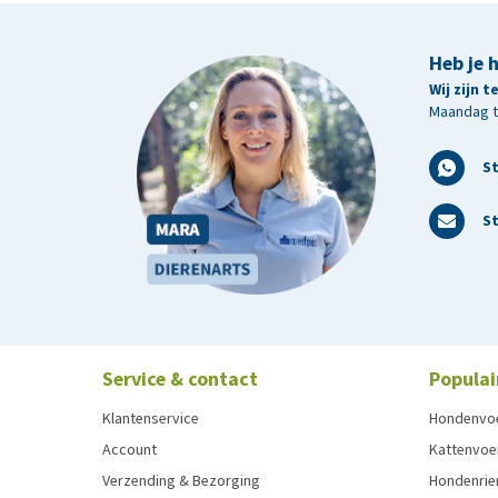
Heb je 
Wij zijn 
Maandag t/
S
St
Service & contact
Populai
Klantenservice
Hondenvo
Account
Kattenvoe
Verzending & Bezorging
Hondenrie