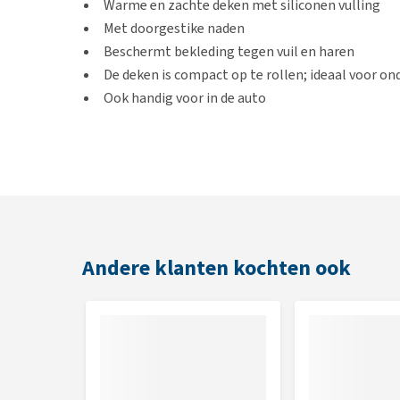
Warme en zachte deken met siliconen vulling
Met doorgestike naden
Beschermt bekleding tegen vuil en haren
De deken is compact op te rollen; ideaal voor o
Ook handig voor in de auto
Kleur
Grijs
Afmeting
Andere klanten kochten ook
100 x 65 cm