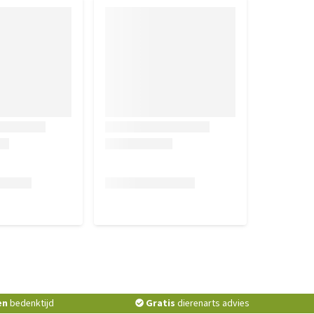
en
bedenktijd
Gratis
dierenarts advies