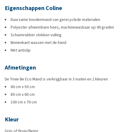
Eigenschappen Coline
Duurzame hondenmand van gerecyclede materialen
Polyester afneembare hoes, machinewasbaar op 40 graden
Schuimrubber vlokken vulling
Binnenkant wassen met de hand
Met antislip
Afmetingen
De Trixie Be Eco Mand is verkrijgbaar in 3 maten en 2 kleuren
60 cm x 50 cm
80 cm x 60 cm
100 cm x 70 cm
Kleur
Grijs of Bruin/Beige