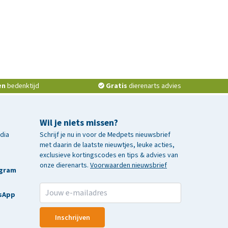
en
bedenktijd
Gratis
dierenarts advies
Wil je niets missen?
edia
Schrijf je nu in voor de Medpets nieuwsbrief
met daarin de laatste nieuwtjes, leuke acties,
exclusieve kortingscodes en tips & advies van
onze dierenarts.
Voorwaarden nieuwsbrief
agram
sApp
Inschrijven