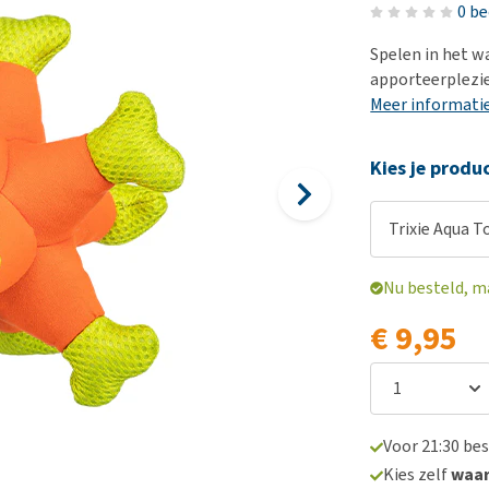
Bench
Nierproblemen
BARF
Ni
ho
er
0 b
Voer- en drinkbakken
Ouderdom en dementie
Puppy apotheek
Ou
He
nvoer
Spelen in het w
hu
Op reis en onderweg
Overgewicht en conditie
Vuurwerkangst
Ov
apporteerplezie
r
Be
Meer informati
Bekijk alles
Bekijk alles
Puppy benodigdheden
Sp
Bekijk alles
Vr
Kies je produ
Be
Trixie Aqua T
Nu besteld, m
€ 9,95
Voor 21:30 be
Kies zelf
waa