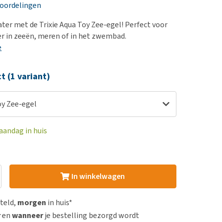
erproblemen
nd te zwaar wordt?
eoordelingen
derdom en dementie
lp! Mijn hond plast in
ater met de Trixie Aqua Toy Zee-egel! Perfect voor
is. Wat nu?
ergewicht en conditie
r in zeeën, meren of in het zwembad.
kijk alles
e
ieren, pezen en botten
uchtbaarheid
ct (1 variant)
kijk alles
oy Zee-egel
aandag in huis
In winkelwagen
steld,
morgen
in huis*
r
en
wanneer
je bestelling bezorgd wordt