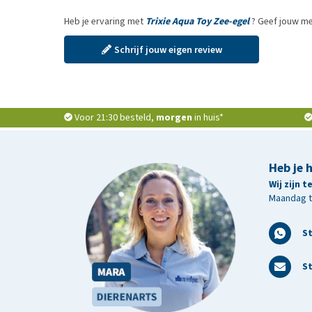
Heb je ervaring met
Trixie Aqua Toy Zee-egel
? Geef jouw me
Schrijf jouw eigen review
Voor 21:30 besteld,
morgen
in huis*
Heb je 
Wij zijn 
Maandag t/
S
St