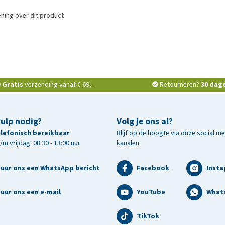
ning over dit product
Gratis
verzending vanaf € 69,-
Retourneren?
30 dag
hulp nodig?
Volg je ons al?
telefonisch bereikbaar
Blijf op de hoogte via onze social m
m vrijdag: 08:30 - 13:00 uur
kanalen
tuur ons een WhatsApp bericht
Facebook
Inst
uur ons een e-mail
YouTube
What
TikTok