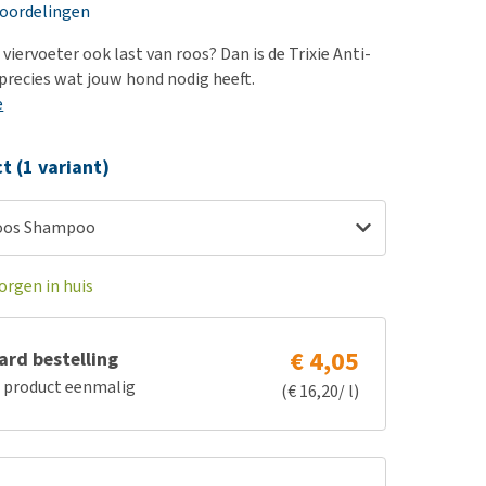
erproblemen
nd te zwaar wordt?
eoordelingen
derdom en dementie
lp! Mijn hond plast in
 viervoeter ook last van roos? Dan is de Trixie Anti-
is. Wat nu?
ergewicht en conditie
recies wat jouw hond nodig heeft.
kijk alles
e
ieren, pezen en botten
uchtbaarheid
ct (1 variant)
kijk alles
Roos Shampoo
orgen in huis
€ 4,05
rd bestelling
e product eenmalig
(€ 16,20/ l)