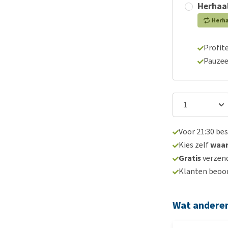
Herhaal
Herh
Profite
Pauzee
Voor 21:30 be
Kies zelf
waa
Gratis
verzend
Klanten beoo
Wat andere