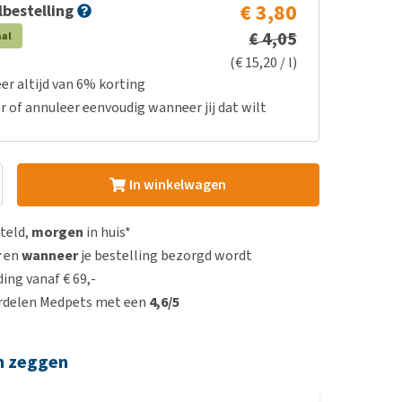
€ 3,80
bestelling
€ 4,05
aal
(€ 15,20 / l)
er altijd van 6% korting
r of annuleer eenvoudig wanneer jij dat wilt
In winkelwagen
steld,
morgen
in huis*
r
en
wanneer
je bestelling bezorgd wordt
ing vanaf € 69,-
rdelen Medpets met een
4,6/5
n zeggen