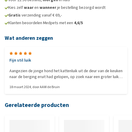
Kies zelf
waar
en
wanneer
je bestelling bezorgd wordt
Gratis
verzending vanaf € 69,-
Klanten beoordelen Medpets met een
4,6/5
Wat anderen zeggen
Fijn stil luik
Aangezien de jonge hond het kattenluik uit de deur van de keuken
naar de berging eruit had gelopen, op zoek naar een groter luik
dat afgesloten kan worden. In de achterdeur heb ik een groter
18 maart 2024
, door
AAW de Bruin
luik, dat open waait met wind, en daardoor klapte het
kattenluikje in de keukendeur ook mee. De flap van het nieuwe
luik is zwaarder, en sluit zonder magneet. Geen probleem voor
Gerelateerde producten
de katten en het is stil. Weet nog niet of het open waait met meer
wind. Als deze dicht blijft, vervang ik in de toekomst het luik in de
achterdeur met zo'n zelfde luik.