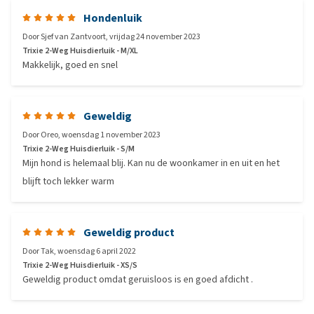
Hondenluik
Door
Sjef van Zantvoort
,
vrijdag 24 november 2023
Trixie 2-Weg Huisdierluik - M/XL
Makkelijk, goed en snel
Geweldig
Door
Oreo
,
woensdag 1 november 2023
Trixie 2-Weg Huisdierluik - S/M
Mijn hond is helemaal blij. Kan nu de woonkamer in en uit en het
blijft toch lekker warm
Geweldig product
Door
Tak
,
woensdag 6 april 2022
Trixie 2-Weg Huisdierluik - XS/S
Geweldig product omdat geruisloos is en goed afdicht .