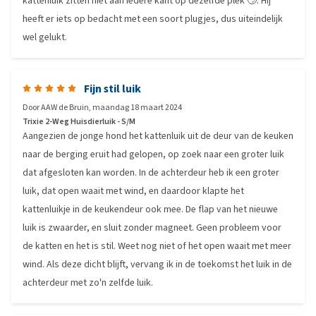
kattenluik zitten niet aan iedere kant op dezelfde plek 🙄. Hij
heeft er iets op bedacht met een soort plugjes, dus uiteindelijk
wel gelukt.
Fijn stil luik
Door
AAW de Bruin
,
maandag 18 maart 2024
Trixie 2-Weg Huisdierluik - S/M
Aangezien de jonge hond het kattenluik uit de deur van de keuken
naar de berging eruit had gelopen, op zoek naar een groter luik
dat afgesloten kan worden. In de achterdeur heb ik een groter
luik, dat open waait met wind, en daardoor klapte het
kattenluikje in de keukendeur ook mee. De flap van het nieuwe
luik is zwaarder, en sluit zonder magneet. Geen probleem voor
de katten en het is stil. Weet nog niet of het open waait met meer
wind. Als deze dicht blijft, vervang ik in de toekomst het luik in de
achterdeur met zo'n zelfde luik.