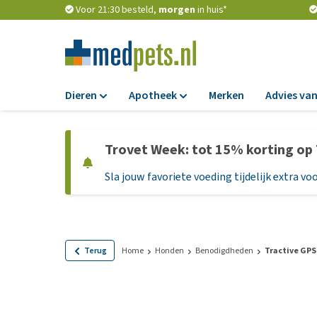
Voor 21:30 besteld,
morgen
in huis*
Dieren
Apotheek
Merken
Advies van
Voer
Apotheek
Trovet Week: tot 15% korting op
Hondenbrokken
Vlooien en teken
Sla jouw favoriete voeding tijdelijk extra voo
Natvoer
Ontworming
Dieetvoer
Medicijnen en
supplementen
Standaardvoer
Probiotica en we
Graanvrij honden
Terug
Home
Honden
Benodigdheden
Tractive GPS
Vitamines en min
Puppyvoer en sna
Medische benodi
Glutenvrij honden