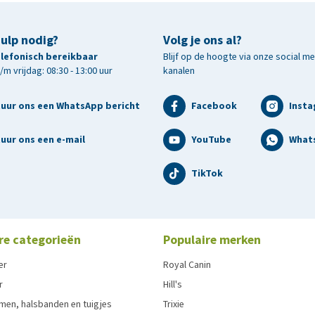
hulp nodig?
Volg je ons al?
telefonisch bereikbaar
Blijf op de hoogte via onze social m
horende accessoires dien je de website van Tractive raad
m vrijdag: 08:30 - 13:00 uur
kanalen
ctive.com
tuur ons een WhatsApp bericht
Facebook
Inst
+ B (2-pack): Maat A is geschikt voor halsbanden met een
uur ons een e-mail
YouTube
What
anden met een dikte van 1 - 3 mm. In deze set wordt één clip
TikTok
re categorieën
Populaire merken
er
Royal Canin
r
Hill's
men, halsbanden en tuigjes
Trixie