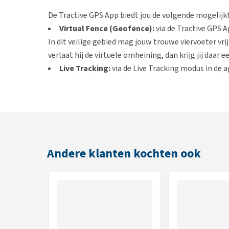
De Tractive GPS App biedt jou de volgende mogelijk
Virtual Fence (Geofence):
via de Tractive GPS Ap
In dit veilige gebied mag jouw trouwe viervoeter vr
verlaat hij de virtuele omheining, dan krijg jij daar 
Live Tracking:
via de Live Tracking modus in de a
uur per dag checken. In deze speciale modus wordt d
Location History:
wil je weten waar jouw hond ui
locatiegeschiedenis, kun je precies zien welke loc
heb je onbeperkt toegang tot de locatiegeschiedeni
Sharing:
wanneer je over een premium abonnemen
de locatie van je harige vriend te volgen.
Andere klanten kochten ook
Eigenschappen
Waterdicht, lichtgewicht en schokbestendig GPS
Door middel van de handige Tractive GPS App heb 
locatie van je hond