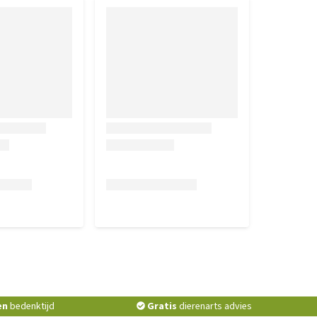
en
bedenktijd
Gratis
dierenarts advies