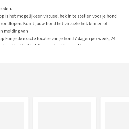
heden:
p is het mogelijk een virtueel hek in te stellen voor je hond.
ij rondlopen. Komt jouw hond het virtuele hek binnen of
een melding van
pp kun je de exacte locatie van je hond 7 dagen per week, 24
e locatie elke 2 tot 3 seconden bijgewerkt
thangt als jij niet bij hem bent? Door middel van de optie
aties jouw hond heeft bezocht. Bij een premium abonnement
s van je hond
t beschikt, kun je ook vrienden en familie uitnodigen om
-apparaat voor honden vanaf 4,5 kg
je 24 uur per dag, 7 dagen per week inzicht in de exacte