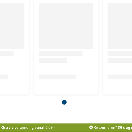
nodig om de GPS locatie van je hond naar jouw smartphone
t uitgerust met een SIM-kaart. De kosten die daarvoor
telefoonabonnement. Tractive rekent slechts een kleine
kken.
je huisdier terug kan vinden in geval van nood, bijvoorbeeld
 om je huisdier met een veilig gevoel, dag en nacht vrij te
Gratis
verzending vanaf € 69,-
Retourneren?
30 dag