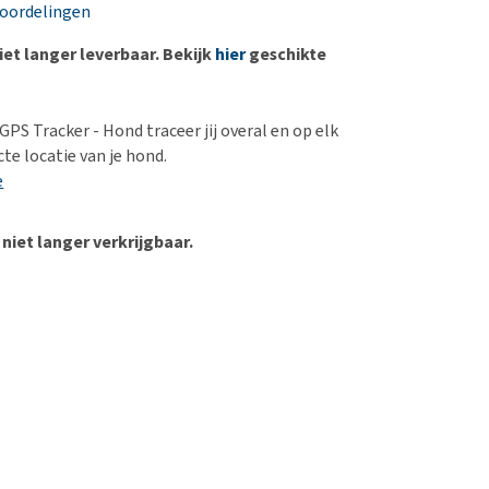
erproblemen
nd te zwaar wordt?
eoordelingen
derdom en dementie
lp! Mijn hond plast in
niet langer leverbaar. Bekijk
hier
geschikte
is. Wat nu?
ergewicht en conditie
kijk alles
ieren, pezen en botten
GPS Tracker - Hond traceer jij overal en op elk
uchtbaarheid
e locatie van je hond.
e
kijk alles
 niet langer verkrijgbaar.