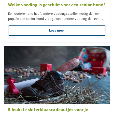
Welke voeding is geschikt voor een senior-hond?
Een oudere hond heeft andere voedingsstoffen nodig dan een
pup. En een senior-hond vraagt weer andere voeding dan een
actieve jongvolwassen hond. Speciale voeding die past bij de
leeftijd van de hond is daarom essentieel voor een gezonde
Lees meer
hond.
5 leukste sinterklaascadeautjes voor je