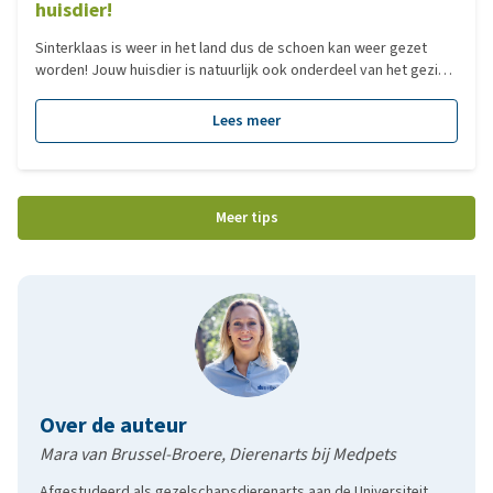
huisdier!
Sinterklaas is weer in het land dus de schoen kan weer gezet
worden! Jouw huisdier is natuurlijk ook onderdeel van het gezin
dus hij mag natuurlijk niet vergeten worden. Wij hebben de
leukste schoencadeautjes op een rijtje gezet.
Lees meer
Meer tips
Over de auteur
Mara van Brussel-Broere, Dierenarts bij Medpets
Afgestudeerd als gezelschapsdierenarts aan de Universiteit