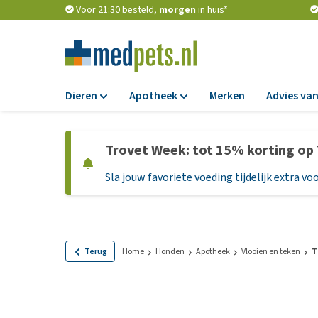
Voor 21:30 besteld,
morgen
in huis*
Dieren
Apotheek
Merken
Advies van
Voer
Apotheek
Trovet Week: tot 15% korting op
Hondenbrokken
Vlooien en teken
Sla jouw favoriete voeding tijdelijk extra voo
Natvoer
Ontworming
Dieetvoer
Medicijnen en
supplementen
Standaardvoer
Probiotica en we
Graanvrij honden
Terug
Home
Honden
Apotheek
Vlooien en teken
T
Vitamines en min
Puppyvoer en sna
Medische benodi
Glutenvrij honden