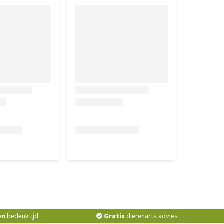
en
bedenktijd
Gratis
dierenarts advies