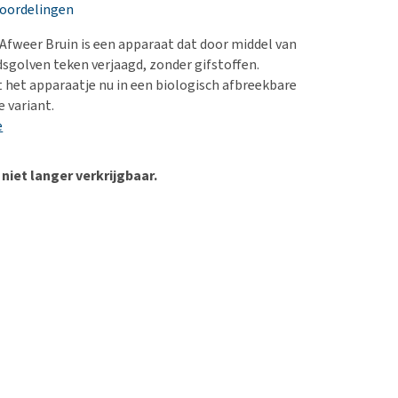
erproblemen
nd te zwaar wordt?
eoordelingen
derdom en dementie
lp! Mijn hond plast in
 Afweer Bruin is een apparaat dat door middel van
is. Wat nu?
ergewicht en conditie
dsgolven teken verjaagd, zonder gifstoffen.
kijk alles
het apparaatje nu in een biologisch afbreekbare
ieren, pezen en botten
 variant.
uchtbaarheid
e
kijk alles
 niet langer verkrijgbaar.