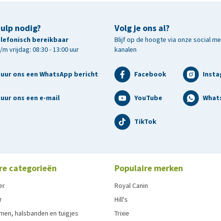
hulp nodig?
Volg je ons al?
telefonisch bereikbaar
Blijf op de hoogte via onze social m
m vrijdag: 08:30 - 13:00 uur
kanalen
tuur ons een WhatsApp bericht
Facebook
Inst
uur ons een e-mail
YouTube
What
TikTok
re categorieën
Populaire merken
er
Royal Canin
r
Hill's
men, halsbanden en tuigjes
Trixie