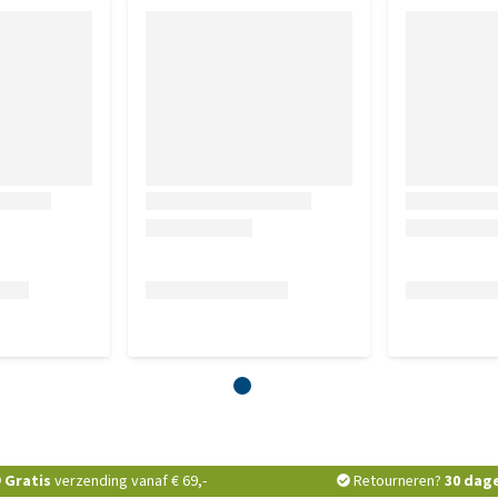
Gratis
verzending vanaf € 69,-
Retourneren?
30 dag