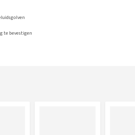
eluidsgolven
ng te bevestigen
jk plastic