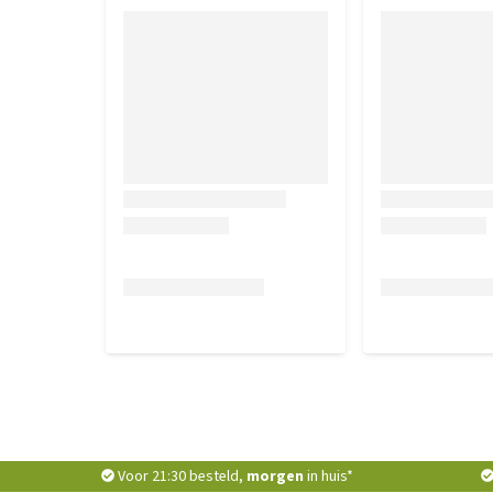
Voor 21:30 besteld,
morgen
in huis*