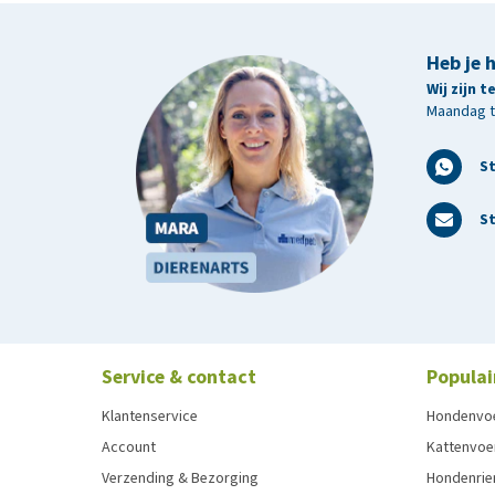
Heb je 
Wij zijn 
Maandag t/
S
St
Service & contact
Populai
Klantenservice
Hondenvo
Account
Kattenvoe
Verzending & Bezorging
Hondenrie