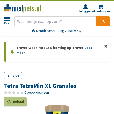
Inloggen
Winkelwagen
Menu
Gratis
verzending vanaf € 69,-
Trovet Week: tot 15% korting op Trovet
Lees
meer
Terug
Tetra TetraMin XL Granules
0 beoordelingen
Herhaal