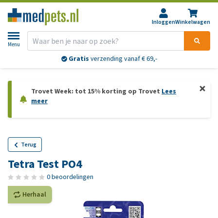
Inloggen
Winkelwagen
Menu
Gratis
verzending vanaf € 69,-
Trovet Week: tot 15% korting op Trovet
Lees
meer
Terug
Tetra Test PO4
0 beoordelingen
Herhaal