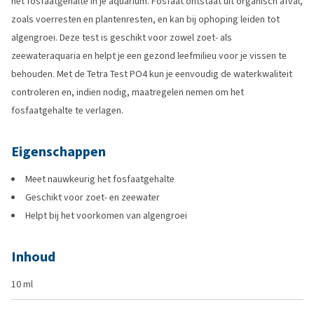
het fosfaatgehalte in je aquarium. Fosfaat ontstaat uit organisch afval,
zoals voerresten en plantenresten, en kan bij ophoping leiden tot
algengroei. Deze test is geschikt voor zowel zoet- als
zeewateraquaria en helpt je een gezond leefmilieu voor je vissen te
behouden. Met de Tetra Test PO4 kun je eenvoudig de waterkwaliteit
controleren en, indien nodig, maatregelen nemen om het
fosfaatgehalte te verlagen.
Eigenschappen
Meet nauwkeurig het fosfaatgehalte
Geschikt voor zoet- en zeewater
Helpt bij het voorkomen van algengroei
Inhoud
10 ml