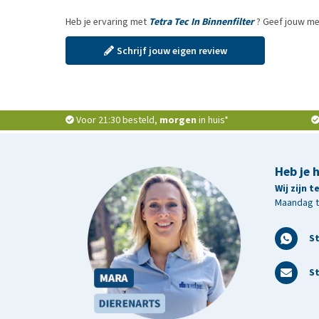
Heb je ervaring met
Tetra Tec In Binnenfilter
? Geef jouw me
Schrijf jouw eigen review
Voor 21:30 besteld,
morgen
in huis*
Heb je 
Wij zijn 
Maandag t/
S
St