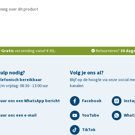
ning over dit product
Gratis
verzending vanaf € 69,-
Retourneren?
30 dag
hulp nodig?
Volg je ons al?
telefonisch bereikbaar
Blijf op de hoogte via onze social m
m vrijdag: 08:30 - 13:00 uur
kanalen
tuur ons een WhatsApp bericht
Facebook
Inst
uur ons een e-mail
YouTube
What
TikTok