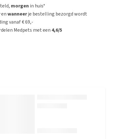
steld,
morgen
in huis*
r
en
wanneer
je bestelling bezorgd wordt
ing vanaf € 69,-
rdelen Medpets met een
4,6/5