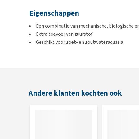
Eigenschappen
Een combinatie van mechanische, biologische en
Extra toevoer van zuurstof
Geschikt voor zoet- en zoutwateraquaria
Varianten
Tetra Tec In Binnenfilter - 300 Plus (geschikt voo
Tetra Tec In Binnenfilter - 400 Plus (geschikt voo
Tetra Tec In Binnenfilter - 600 Plus (geschikt voo
Andere klanten kochten ook
Tetra Tec In Binnenfilter - 800 Plus – geschikt vo
Tetra Tec In Binnenfilter - 1000 Plus – geschikt v