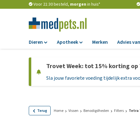
Voor 21:30 besteld,
morgen
in huis*
Dieren
Apotheek
Merken
Advies van
Voer
Apotheek
Trovet Week: tot 15% korting op
Hondenbrokken
Vlooien en teken
Sla jouw favoriete voeding tijdelijk extra voo
Natvoer
Ontworming
Dieetvoer
Medicijnen en
supplementen
Standaardvoer
Probiotica en we
Graanvrij honden
Terug
Home
Vissen
Benodigdheden
Filters
Tetra 
Vitamines en min
Puppyvoer en sna
Medische benodi
Glutenvrij honden