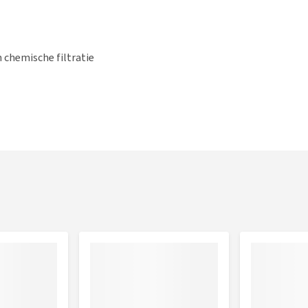
 chemische filtratie
r aquaria van 10 tot 40 L)
r aquaria van 30 tot 60 L)
r aquaria van 50 tot 100 L)
or aquaria van 80 tot 150 L)
oor aquaria van 100 tot 200 L)