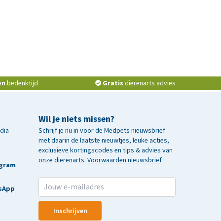
en
bedenktijd
Gratis
dierenarts advies
Wil je niets missen?
edia
Schrijf je nu in voor de Medpets nieuwsbrief
met daarin de laatste nieuwtjes, leuke acties,
exclusieve kortingscodes en tips & advies van
onze dierenarts.
Voorwaarden nieuwsbrief
agram
sApp
Inschrijven