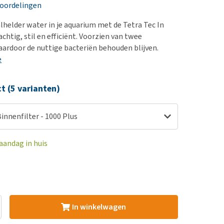
erproblemen
nd te zwaar wordt?
eoordelingen
derdom en dementie
lp! Mijn hond plast in
alhelder water in je aquarium met de Tetra Tec In
is. Wat nu?
ergewicht en conditie
achtig, stil en efficiënt. Voorzien van twee
kijk alles
aardoor de nuttige bacteriën behouden blijven.
ieren, pezen en botten
e
uchtbaarheid
kijk alles
ct (5 varianten)
Binnenfilter - 1000 Plus
aandag in huis
In winkelwagen