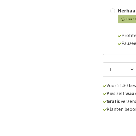
Herhaal
Herh
Profite
Pauzee
Voor 21:30 be
Kies zelf
waa
Gratis
verzend
Klanten beoo