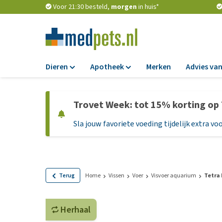
Voor 21:30 besteld,
morgen
in huis*
Dieren
Apotheek
Merken
Advies van
Voer
Apotheek
Trovet Week: tot 15% korting op
Hondenbrokken
Vlooien en teken
Sla jouw favoriete voeding tijdelijk extra voo
Natvoer
Ontworming
Dieetvoer
Medicijnen en
supplementen
Standaardvoer
Probiotica en we
Graanvrij honden
Terug
Home
Vissen
Voer
Visvoer aquarium
Tetra 
Vitamines en min
Puppyvoer en sna
Medische benodi
Herhaal
Glutenvrij honden