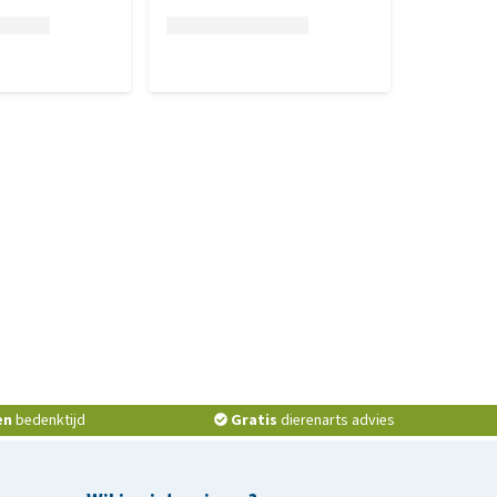
en
bedenktijd
Gratis
dierenarts advies