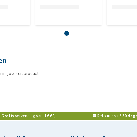
en
ning over dit product
Gratis
verzending vanaf € 69,-
Retourneren?
30 dag