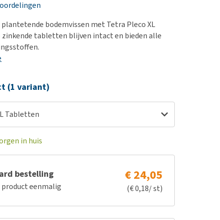
erproblemen
nd te zwaar wordt?
eoordelingen
derdom en dementie
lp! Mijn hond plast in
e plantetende bodemvissen met Tetra Pleco XL
is. Wat nu?
ergewicht en conditie
 zinkende tabletten blijven intact en bieden alle
kijk alles
ingsstoffen.
ieren, pezen en botten
e
uchtbaarheid
kijk alles
ct (1 variant)
XL Tabletten
orgen in huis
€ 24,05
rd bestelling
e product eenmalig
(€ 0,18/ st)