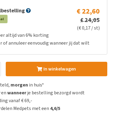
€ 22,60
bestelling
€ 24,05
aal
(€ 0,17 / st)
er altijd van 6% korting
r of annuleer eenvoudig wanneer jij dat wilt
In winkelwagen
steld,
morgen
in huis*
r
en
wanneer
je bestelling bezorgd wordt
ing vanaf € 69,-
rdelen Medpets met een
4,6/5