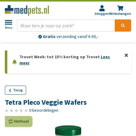
Inloggen
Winkelwagen
Menu
Gratis
verzending vanaf € 69,-
Trovet Week: tot 15% korting op Trovet
Lees
meer
Terug
Tetra Pleco Veggie Wafers
0 beoordelingen
Herhaal