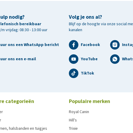
hulp nodig?
Volg je ons al?
telefonisch bereikbaar
Blijf op de hoogte via onze social m
m vrijdag: 08:30 - 13:00 uur
kanalen
tuur ons een WhatsApp bericht
Facebook
Inst
uur ons een e-mail
YouTube
What
TikTok
re categorieën
Populaire merken
er
Royal Canin
r
Hill's
men, halsbanden en tuigjes
Trixie