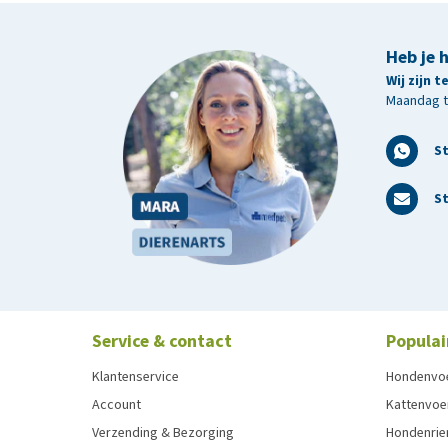
Heb je 
Wij zijn 
Maandag t/
S
St
Service & contact
Populai
Klantenservice
Hondenvo
Account
Kattenvoe
Verzending & Bezorging
Hondenrie