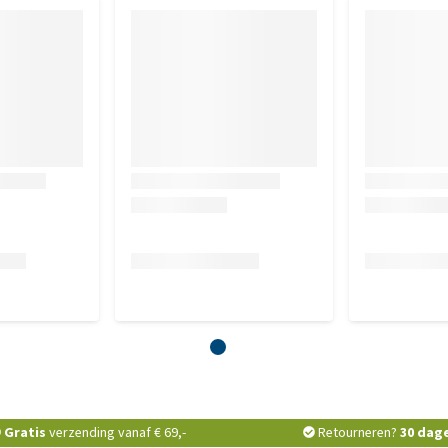
Gratis
verzending vanaf € 69,-
Retourneren?
30 dag