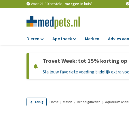
Voor 21:30 besteld,
morgen
in huis*
Dieren
Apotheek
Merken
Advies van
Voer
Apotheek
Trovet Week: tot 15% korting op
Hondenbrokken
Vlooien en teken
Sla jouw favoriete voeding tijdelijk extra voo
Natvoer
Ontworming
Dieetvoer
Medicijnen en
supplementen
Standaardvoer
Probiotica en we
Graanvrij honden
Terug
Home
Vissen
Benodigdheden
Aquarium onde
Vitamines en min
Puppyvoer en sna
Medische benodi
Glutenvrij honden