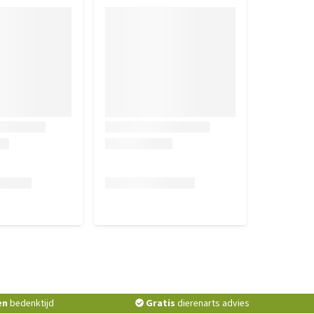
en
bedenktijd
Gratis
dierenarts advies