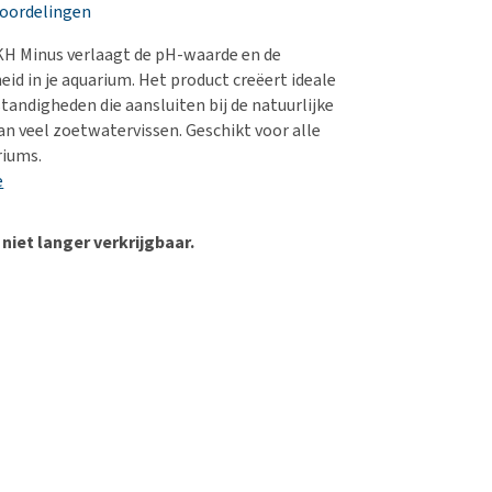
erproblemen
nd te zwaar wordt?
eoordelingen
derdom en dementie
lp! Mijn hond plast in
KH Minus verlaagt de pH-waarde en de
is. Wat nu?
ergewicht en conditie
id in je aquarium. Het product creëert ideale
kijk alles
ndigheden die aansluiten bij de natuurlijke
ieren, pezen en botten
n veel zoetwatervissen. Geschikt voor alle
uchtbaarheid
iums.
e
kijk alles
 niet langer verkrijgbaar.