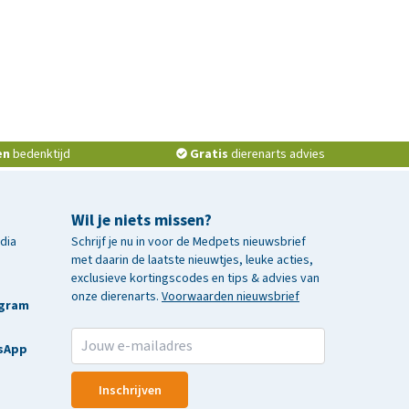
en
bedenktijd
Gratis
dierenarts advies
Wil je niets missen?
edia
Schrijf je nu in voor de Medpets nieuwsbrief
met daarin de laatste nieuwtjes, leuke acties,
exclusieve kortingscodes en tips & advies van
onze dierenarts.
Voorwaarden nieuwsbrief
agram
sApp
Inschrijven