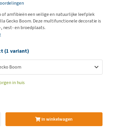
erproblemen
nd te zwaar wordt?
eoordelingen
derdom en dementie
lp! Mijn hond plast in
n of amfibieën een veilige en natuurlijke leefplek
is. Wat nu?
ergewicht en conditie
lla Gecko Boom. Deze multifunctionele decoratie is
kijk alles
l-, nest- en broedplaats.
ieren, pezen en botten
e
uchtbaarheid
kijk alles
ct (1 variant)
Gecko Boom
orgen in huis
In winkelwagen