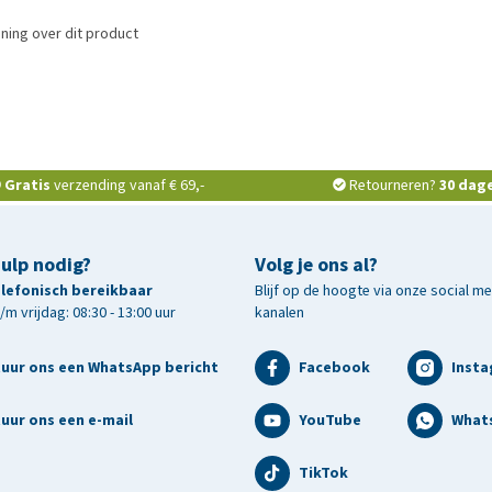
ning over dit product
Gratis
verzending vanaf € 69,-
Retourneren?
30 dag
hulp nodig?
Volg je ons al?
telefonisch bereikbaar
Blijf op de hoogte via onze social m
m vrijdag: 08:30 - 13:00 uur
kanalen
tuur ons een WhatsApp bericht
Facebook
Inst
uur ons een e-mail
YouTube
What
TikTok