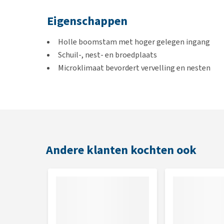
Eigenschappen
Holle boomstam met hoger gelegen ingang
Schuil-, nest- en broedplaats
Microklimaat bevordert vervelling en nesten
Schuifdeur aan de achterkant voor eenvoudige re
Openingen bovenaan voor voer- en drinkbakjes
Afmetingen
24,8 x 16,2 x 25,4 cm
Andere klanten kochten ook