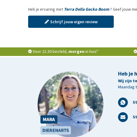
Heb je ervaring met
Terra Della Gecko Boom
? Geef jouw me
Schrijf jouw eigen review
Voor 21:30 besteld,
morgen
in huis*
Heb je 
Wij zijn 
Maandag t/
S
St