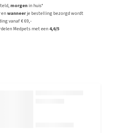
steld,
morgen
in huis*
r
en
wanneer
je bestelling bezorgd wordt
ing vanaf € 69,-
rdelen Medpets met een
4,6/5