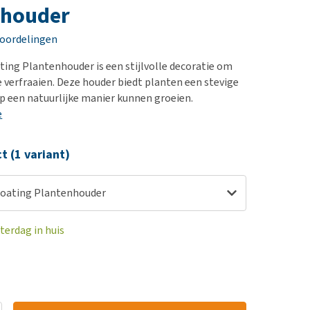
erproblemen
nd te zwaar wordt?
nhouder
derdom en dementie
lp! Mijn hond plast in
eoordelingen
is. Wat nu?
ergewicht en conditie
kijk alles
ating Plantenhouder is een stijlvolle decoratie om
ieren, pezen en botten
e verfraaien. Deze houder biedt planten een stevige
uchtbaarheid
op een natuurlijke manier kunnen groeien.
e
kijk alles
ct (1 variant)
Floating Plantenhouder
terdag in huis