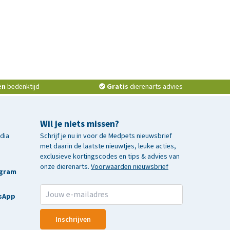
en
bedenktijd
Gratis
dierenarts advies
Wil je niets missen?
edia
Schrijf je nu in voor de Medpets nieuwsbrief
met daarin de laatste nieuwtjes, leuke acties,
exclusieve kortingscodes en tips & advies van
onze dierenarts.
Voorwaarden nieuwsbrief
agram
sApp
Inschrijven