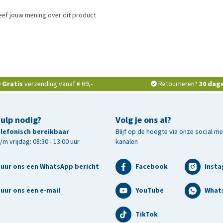
eef jouw mening over dit product
Gratis
verzending vanaf € 69,-
Retourneren?
30 dag
hulp nodig?
Volg je ons al?
telefonisch bereikbaar
Blijf op de hoogte via onze social m
m vrijdag: 08:30 - 13:00 uur
kanalen
tuur ons een WhatsApp bericht
Facebook
Inst
uur ons een e-mail
YouTube
What
TikTok