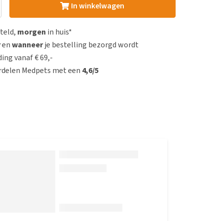
In winkelwagen
steld,
morgen
in huis*
r
en
wanneer
je bestelling bezorgd wordt
ing vanaf € 69,-
rdelen Medpets met een
4,6/5