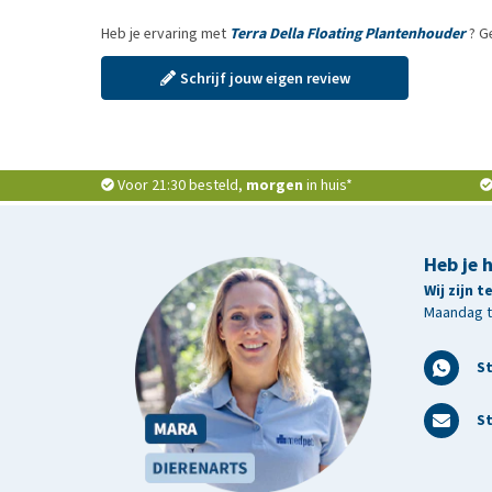
Heb je ervaring met
Terra Della Floating Plantenhouder
? G
Schrijf jouw eigen review
Voor 21:30 besteld,
morgen
in huis*
Heb je 
Wij zijn 
Maandag t/
S
St