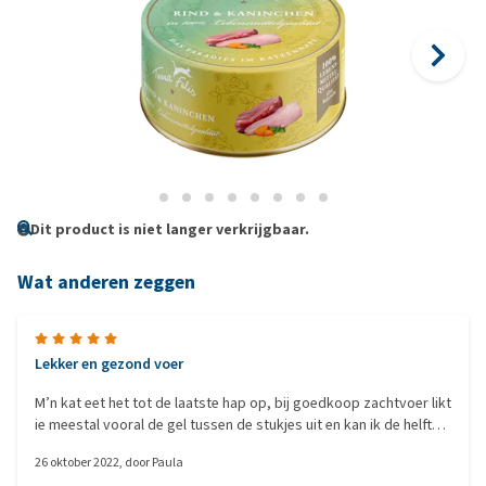
Dit product is niet langer verkrijgbaar.
Wat anderen zeggen
Lekker en gezond voer
M’n kat eet het tot de laatste hap op, bij goedkoop zachtvoer likt
ie meestal vooral de gel tussen de stukjes uit en kan ik de helft
weggooien. Dit zijn geen zachte brokjes in vocht, maar een soort
26 oktober 2022
, door
Paula
grof gepureerd vlees. Goede kwaliteit en lekker, prima