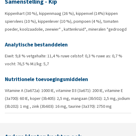
Samenstelling - Kip
Kippenhart (30 %), kippenmaag (26 %), kippenvel (14%) kippen
spiervlees (10 %), kippenlever (10 %), pompoen (4 %), tomaten
poeder, koolzaadolie, zeewier* , kattenkruid*, mineralen *gedroogd
Analytische bestanddelen
Eiwit: 9,8 % vetgehalte: 11,4 % ruwe celstof: 0,3 % ruwe as: 0,7 %
vocht: 76,5 % MJ/kg: 5,7
Nutritionele toevoegingsmiddelen
Vitamine A (3a672a): 1000 IE, vitamine D3 (3a671): 200 IE, vitamine E
(3a700): 60 IE, koper (3b405): 2,5 mg, mangaan (3b502): 2,5 mg, jodium
(3b202): 1 mg , zink (3b603): 16 mg, taurine (3a370): 2750 mg