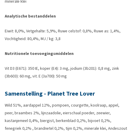
minerale klei
Analytische bestanddelen
Eiwit: 8,0%, Vetgehalte: 5,9%, Ruwe celstof: 0,8%, Ruwe as: 1,4%,
Vochtigheid: 80,4%, MJ / kg: 3,8
Nutritionele toevoegingsmiddelen
Vit D3 (E671): 350 IE, koper (E4): 3 mg, jodium (3b201): 0,8 mg, zink
(3b603): 60 mg, vit. E (3a700): 50 mg
Samenstelling - Planet Tree Lover
Wild 51%, aardappel 12%, pompoen, courgette, koolraap, appel,
peer, braambes 2%, lijnzaadolie, eierschaal poeder, zeewier,
kastanjemeel 0,4%, biergist, berkenblad 0,2%, bijvoet 0,2%,
fenegriek 0,2% , brandnetel 0,2%, tijm 0,2%, minerale klei, Andeszout