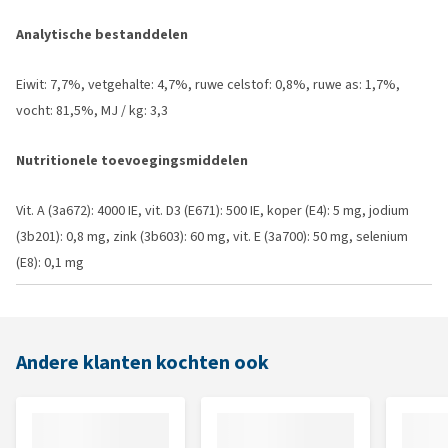
Analytische bestanddelen
Eiwit: 7,7%, vetgehalte: 4,7%, ruwe celstof: 0,8%, ruwe as: 1,7%,
vocht: 81,5%, MJ / kg: 3,3
Nutritionele toevoegingsmiddelen
Vit. A (3a672): 4000 IE, vit. D3 (E671): 500 IE, koper (E4): 5 mg, jodium
(3b201): 0,8 mg, zink (3b603): 60 mg, vit. E (3a700): 50 mg, selenium
(E8): 0,1 mg
Andere klanten kochten ook