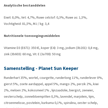
Analytische bestanddelen
Eiwit: 8,0%, Vet: 4,7%, Ruwe celstof: 0,3%, Ruwe as: 1,5%,
Vochtigheid: 81,5%, MJ / kg: 3,4
Nutritionele toevoegingsmiddelen
Vitamine D3 (E671): 350 IE, koper (E4): 3 mg, jodium (3b201): 0,8 mg,
zink (3b603): 60 mg, Vit. E (3a700): 50 mg
Samenstelling - Planet Sun Keeper
Runderhart 35%, wortel, courgette, runderlong 11%, runderlever 8%,
gierst 5%, zoete aardappel, appel 5%, mango 2%, perzik 2%, kiwi
2%, meloen 2%, kokosmeel 1% , lijnzaadolie, biergist, zeewier,
oesterschelp, zonnebloempitten 0,3%, lavendel, marjolein, tijm,
citroenmelisse, postelein, kurkuma 0,1%, spirulina, oester schelp,