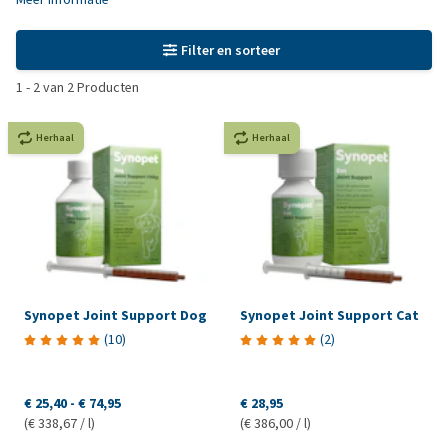
Filter en sorteer
1
-
2
van
2
Producten
Herhaal
Herhaal
Synopet Joint Support Dog
Synopet Joint Support Cat
(
10
)
(
2
)
€ 25,40
-
€ 74,95
€ 28,95
(€ 338,67 / l)
(€ 386,00 / l)