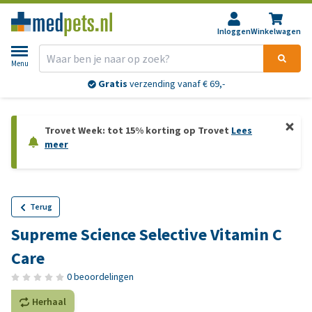
Inloggen
Winkelwagen
Menu
Gratis
verzending vanaf € 69,-
Trovet Week: tot 15% korting op Trovet
Lees
meer
Terug
Supreme Science Selective Vitamin C
Care
0 beoordelingen
Herhaal