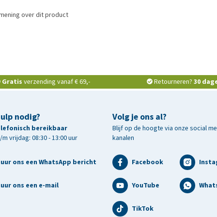
mening over dit product
Gratis
verzending vanaf € 69,-
Retourneren?
30 dag
hulp nodig?
Volg je ons al?
telefonisch bereikbaar
Blijf op de hoogte via onze social m
m vrijdag: 08:30 - 13:00 uur
kanalen
tuur ons een WhatsApp bericht
Facebook
Inst
uur ons een e-mail
YouTube
What
TikTok