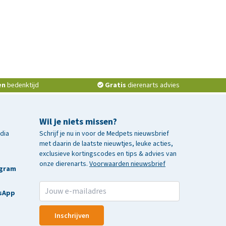
en
bedenktijd
Gratis
dierenarts advies
Wil je niets missen?
edia
Schrijf je nu in voor de Medpets nieuwsbrief
met daarin de laatste nieuwtjes, leuke acties,
exclusieve kortingscodes en tips & advies van
onze dierenarts.
Voorwaarden nieuwsbrief
agram
sApp
Inschrijven