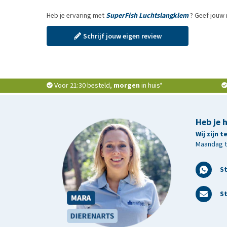
Heb je ervaring met
SuperFish Luchtslangklem
? Geef jouw 
Schrijf jouw eigen review
Voor 21:30 besteld,
morgen
in huis*
Heb je 
Wij zijn 
Maandag t/
S
St