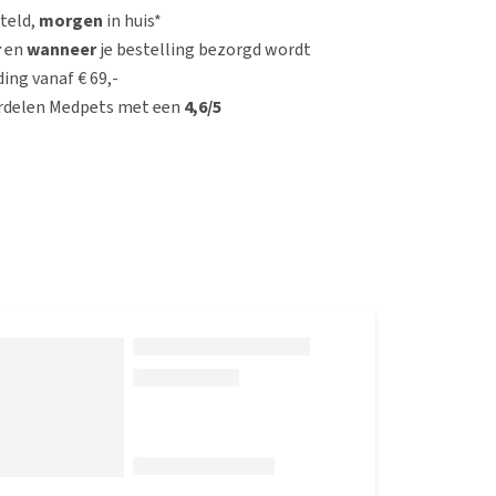
steld,
morgen
in huis*
r
en
wanneer
je bestelling bezorgd wordt
ing vanaf € 69,-
rdelen Medpets met een
4,6/5