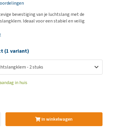
erproblemen
nd te zwaar wordt?
eoordelingen
derdom en dementie
lp! Mijn hond plast in
tevige bevestiging van je luchtslang met de
is. Wat nu?
ergewicht en conditie
slangklem. Ideaal voor een stabiel en veilig
kijk alles
ieren, pezen en botten
e
uchtbaarheid
kijk alles
ct (1 variant)
chtslangklem - 2 stuks
aandag in huis
In winkelwagen