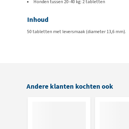
Honden tussen 20-40 kg: 2 tabletten
Inhoud
50 tabletten met leversmaak (diameter 13,6 mm).
Samenstelling
Bosbessen poeder, vitamine C, zinkgluconaat, luteï
Andere klanten kochten ook