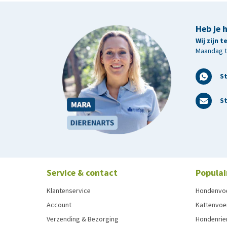
Heb je 
Wij zijn 
Maandag t/
S
St
Service & contact
Populai
Klantenservice
Hondenvo
Account
Kattenvoe
Verzending & Bezorging
Hondenrie