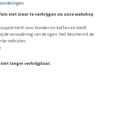
erproblemen
nd te zwaar wordt?
eoordelingen
derdom en dementie
lp! Mijn hond plast in
Visio niet meer te verkrijgen via onze webshop
is. Wat nu?
ergewicht en conditie
kijk alles
n supplement voor honden en katten en biedt
ieren, pezen en botten
ij de veroudering van de ogen. Het beschermt de
uchtbaarheid
ije radicalen.
e
kijk alles
 niet langer verkrijgbaar.