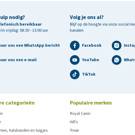
hulp nodig?
Volg je ons al?
telefonisch bereikbaar
Blijf op de hoogte via onze social m
m vrijdag: 08:30 - 13:00 uur
kanalen
tuur ons een WhatsApp bericht
Facebook
Inst
uur ons een e-mail
YouTube
What
TikTok
re categorieën
Populaire merken
er
Royal Canin
r
Hill's
men, halsbanden en tuigjes
Trixie