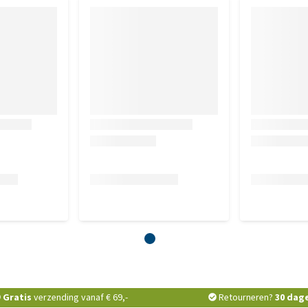
Gratis
verzending vanaf € 69,-
Retourneren?
30 dag