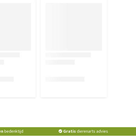
en
bedenktijd
Gratis
dierenarts advies