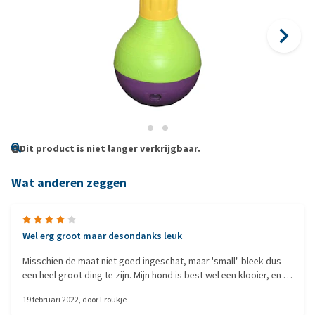
Dit product is niet langer verkrijgbaar.
Wat anderen zeggen
Wel erg groot maar desondanks leuk
Misschien de maat niet goed ingeschat, maar 'small" bleek dus
een heel groot ding te zijn. Mijn hond is best wel een klooier, en hij
is echt gek op voerdispencers, hij weet dus goed hoe het werkt
19 februari 2022
, door
Froukje
en vond 'm dus ondanks dat hij wat groot voor hem is, heel leuk.