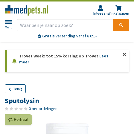
Inloggen
Winkelwagen
Menu
Gratis
verzending vanaf € 69,-
Trovet Week: tot 15% korting op Trovet
Lees
meer
Terug
Sputolysin
0 beoordelingen
Herhaal