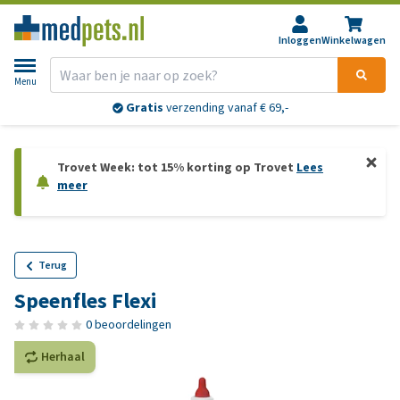
Inloggen
Winkelwagen
Menu
Gratis
verzending vanaf € 69,-
Trovet Week: tot 15% korting op Trovet
Lees
meer
Terug
Speenfles Flexi
0 beoordelingen
Herhaal