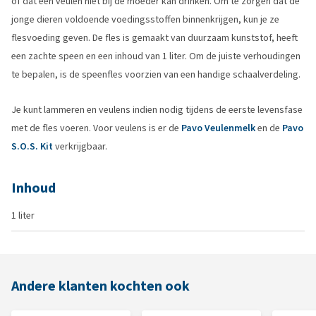
of dat een veulen niet bij de moeder kan drinken. Om te zorgen dat de
jonge dieren voldoende voedingsstoffen binnenkrijgen, kun je ze
flesvoeding geven. De fles is gemaakt van duurzaam kunststof, heeft
een zachte speen en een inhoud van 1 liter. Om de juiste verhoudingen
te bepalen, is de speenfles voorzien van een handige schaalverdeling.
Je kunt lammeren en veulens indien nodig tijdens de eerste levensfase
met de fles voeren. Voor veulens is er de
Pavo Veulenmelk
en de
Pavo
S.O.S. Kit
verkrijgbaar.
Inhoud
1 liter
Andere klanten kochten ook