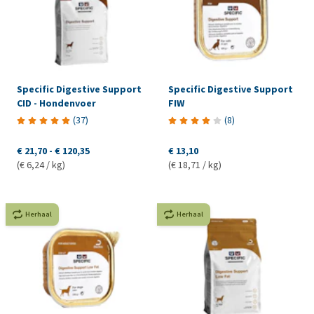
Specific Digestive Support
Specific Digestive Support
CID - Hondenvoer
FIW
(
37
)
(
8
)
€ 21,70
-
€ 120,35
€ 13,10
(€ 6,24 / kg)
(€ 18,71 / kg)
Herhaal
Herhaal