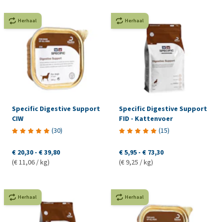
Herhaal
Herhaal
Specific Digestive Support
Specific Digestive Support
CIW
FID - Kattenvoer
(
30
)
(
15
)
€ 20,30
-
€ 39,80
€ 5,95
-
€ 73,30
(€ 11,06 / kg)
(€ 9,25 / kg)
Herhaal
Herhaal